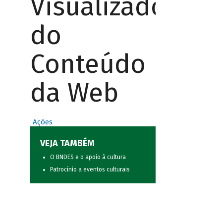
Visualizador
do
Conteúdo
da Web
Ações
VEJA TAMBÉM
O BNDES e o apoio à cultura
Patrocínio a eventos culturais