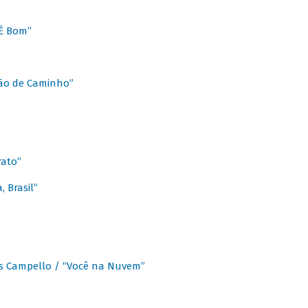
É Bom”
Chão de Caminho”
rato”
 Brasil”
os Campello / “Você na Nuvem”