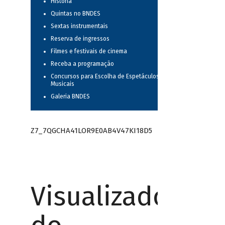
História
Quintas no BNDES
Sextas instrumentais
Reserva de ingressos
Filmes e festivais de cinema
Receba a programação
Concursos para Escolha de Espetáculos
Musicais
Galeria BNDES
Z7_7QGCHA41LOR9E0AB4V47KI18D5
Visualizador