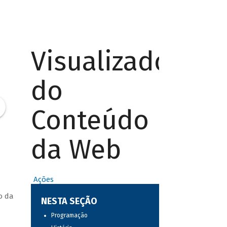
Visualizador
do
Conteúdo
da Web
Ações
o da
NESTA SEÇÃO
Programação