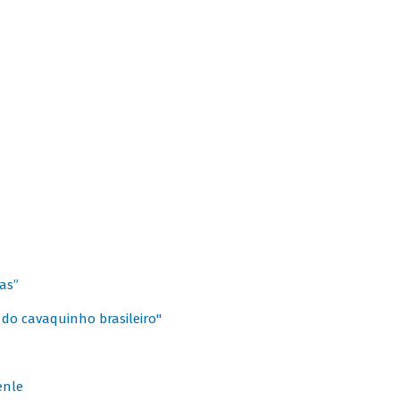
as”
 do cavaquinho brasileiro"
enle