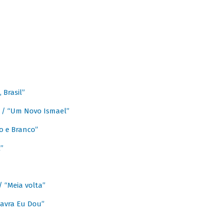
Brasil”
e / “Um Novo Ismael”
o e Branco”
”
/ “Meia volta”
avra Eu Dou”