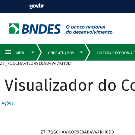
Z7_7QGCHA41LOR9E0AB4V47KI18L1
Visualizador do 
Ações
Z7_7QGCHA41LOR9E0AB4V47KI18D0