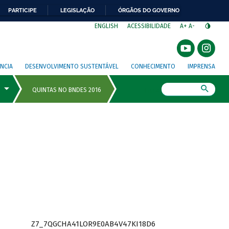
PARTICIPE
LEGISLAÇÃO
ÓRGÃOS DO GOVERNO
⁣
ENGLISH
ACESSIBILIDADE
A+
A-
NCIA
DESENVOLVIMENTO SUSTENTÁVEL
CONHECIMENTO
IMPRENSA
Busca
Z7_7QGCHA41LOR9E0AB4V47KI18D6