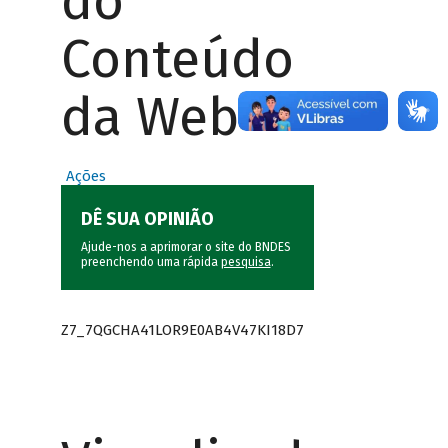
do
Conteúdo
da Web
Ações
DÊ SUA OPINIÃO
Ajude-nos a aprimorar o site do BNDES
preenchendo uma rápida
pesquisa
.
Z7_7QGCHA41LOR9E0AB4V47KI18D7