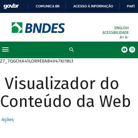
COMUNICA BR
ACESSO À INFORMAÇÃO
PARTI
ENGLISH
ACESSIBILIDADE
A+
A-
Busca
Z7_7QGCHA41LOR9E0AB4V47KI18L1
Visualizador do
Conteúdo da Web
Ações