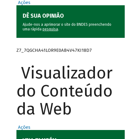
Ações
DÊ SUA OPINIÃO
Ajude-nos a aprimorar o site do BNDES preenchendo
uma rápida
pesquisa
.
Z7_7QGCHA41LOR9E0AB4V47KI18D7
Visualizador
do Conteúdo
da Web
Ações