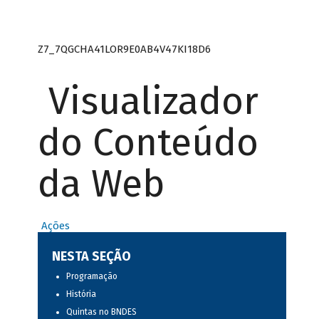
Z7_7QGCHA41LOR9E0AB4V47KI18D6
Visualizador
do Conteúdo
da Web
Ações
NESTA SEÇÃO
Programação
História
Quintas no BNDES