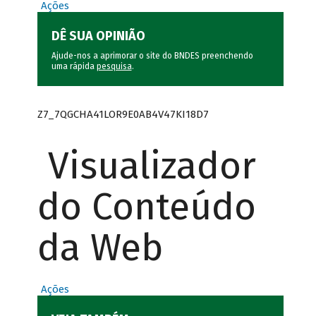
Ações
DÊ SUA OPINIÃO
Ajude-nos a aprimorar o site do BNDES preenchendo
uma rápida
pesquisa
.
Z7_7QGCHA41LOR9E0AB4V47KI18D7
Visualizador
do Conteúdo
da Web
Ações