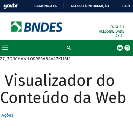
COMUNICA BR
ACESSO À INFORMAÇÃO
PARTI
ENGLISH
ACESSIBILIDADE
A+
A-
Busca
Z7_7QGCHA41LOR9E0AB4V47KI18L1
Visualizador do
Conteúdo da Web
Ações