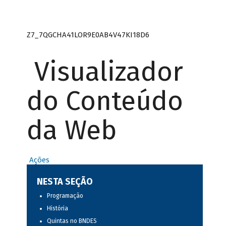
Z7_7QGCHA41LOR9E0AB4V47KI18D6
Visualizador
do Conteúdo
da Web
Ações
NESTA SEÇÃO
Programação
História
Quintas no BNDES