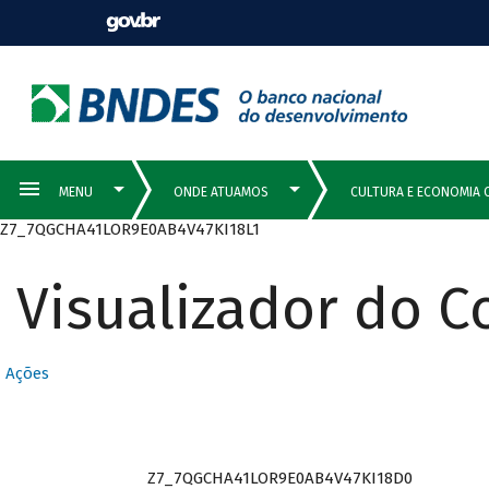
Z7_7QGCHA41LOR9E0AB4V47KI18L1
Visualizador do 
Ações
Z7_7QGCHA41LOR9E0AB4V47KI18D0