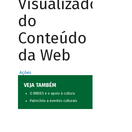
Visualizador
do
Conteúdo
da Web
Ações
VEJA TAMBÉM
O BNDES e o apoio à cultura
Patrocínio a eventos culturais