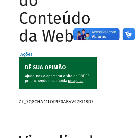
do
Conteúdo
da Web
Ações
DÊ SUA OPINIÃO
Ajude-nos a aprimorar o site do BNDES
preenchendo uma rápida
pesquisa
.
Z7_7QGCHA41LOR9E0AB4V47KI18D7