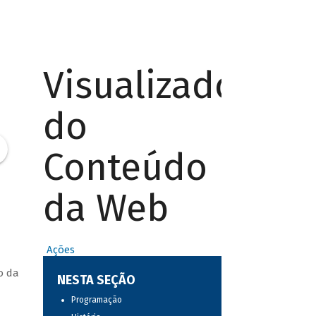
Visualizador
do
Conteúdo
da Web
Ações
o da
NESTA SEÇÃO
Programação