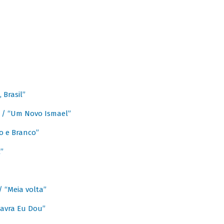
Brasil”
e / “Um Novo Ismael”
o e Branco”
”
/ “Meia volta”
avra Eu Dou”