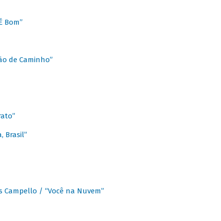
É Bom”
Chão de Caminho”
rato”
 Brasil”
os Campello / “Você na Nuvem”