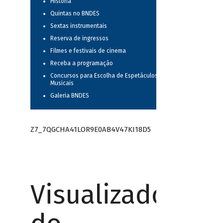
História
Quintas no BNDES
Sextas instrumentais
Reserva de ingressos
Filmes e festivais de cinema
Receba a programação
Concursos para Escolha de Espetáculos
Musicais
Galeria BNDES
Z7_7QGCHA41LOR9E0AB4V47KI18D5
Visualizador