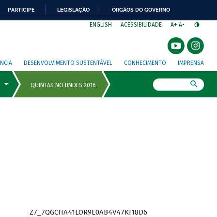
PARTICIPE
LEGISLAÇÃO
ÓRGÃOS DO GOVERNO
⁣
ENGLISH
ACESSIBILIDADE
A+
A-
NCIA
DESENVOLVIMENTO SUSTENTÁVEL
CONHECIMENTO
IMPRENSA
Busca
Z7_7QGCHA41LOR9E0AB4V47KI18D6