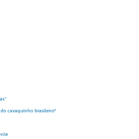
as”
 do cavaquinho brasileiro"
enle