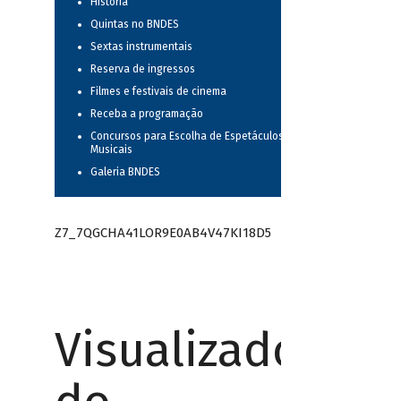
História
Quintas no BNDES
Sextas instrumentais
Reserva de ingressos
Filmes e festivais de cinema
Receba a programação
Concursos para Escolha de Espetáculos
Musicais
Galeria BNDES
Z7_7QGCHA41LOR9E0AB4V47KI18D5
Visualizador