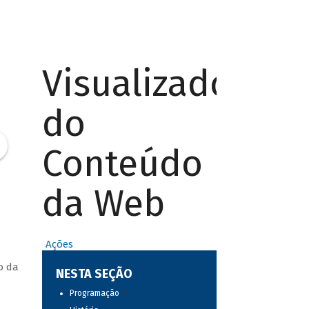
Visualizador
do
Conteúdo
da Web
Ações
o da
NESTA SEÇÃO
Programação