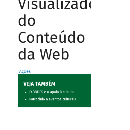
Visualizador
do
Conteúdo
da Web
Ações
VEJA TAMBÉM
O BNDES e o apoio à cultura
Patrocínio a eventos culturais