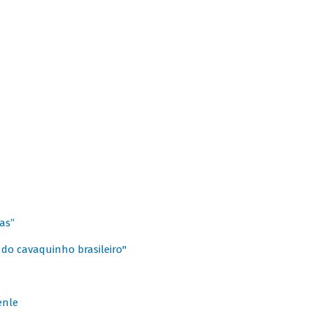
as”
 do cavaquinho brasileiro"
enle