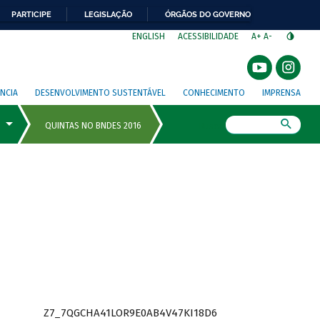
PARTICIPE
LEGISLAÇÃO
ÓRGÃOS DO GOVERNO
⁣
ENGLISH
ACESSIBILIDADE
A+
A-
NCIA
DESENVOLVIMENTO SUSTENTÁVEL
CONHECIMENTO
IMPRENSA
Busca
Z7_7QGCHA41LOR9E0AB4V47KI18D6