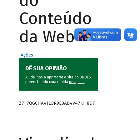
do
Conteúdo
da Web
Ações
DÊ SUA OPINIÃO
Ajude-nos a aprimorar o site do BNDES
preenchendo uma rápida
pesquisa
.
Z7_7QGCHA41LOR9E0AB4V47KI18D7