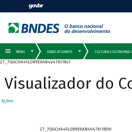
Z7_7QGCHA41LOR9E0AB4V47KI18L1
Visualizador do 
Ações
Z7_7QGCHA41LOR9E0AB4V47KI18D0