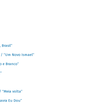
Brasil”
e / “Um Novo Ismael”
o e Branco”
”
/ “Meia volta”
avra Eu Dou”