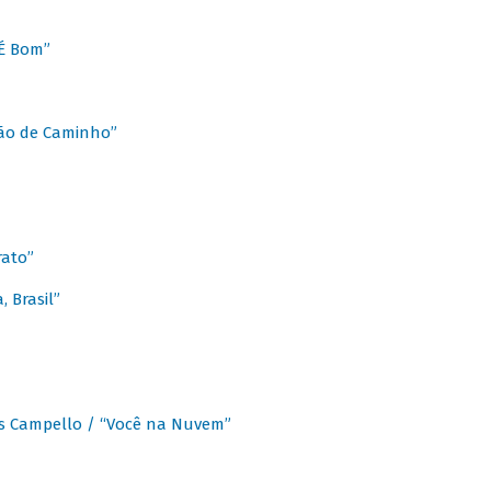
É Bom”
Chão de Caminho”
rato”
 Brasil”
os Campello / “Você na Nuvem”