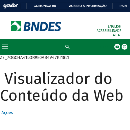
COMUNICA BR
ACESSO À INFORMAÇÃO
PARTI
ENGLISH
ACESSIBILIDADE
A+
A-
Busca
Z7_7QGCHA41LOR9E0AB4V47KI18L1
Visualizador do
Conteúdo da Web
Ações