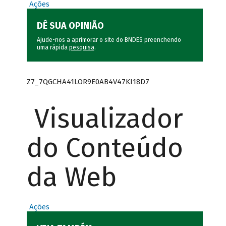
Ações
DÊ SUA OPINIÃO
Ajude-nos a aprimorar o site do BNDES preenchendo
uma rápida
pesquisa
.
Z7_7QGCHA41LOR9E0AB4V47KI18D7
Visualizador
do Conteúdo
da Web
Ações