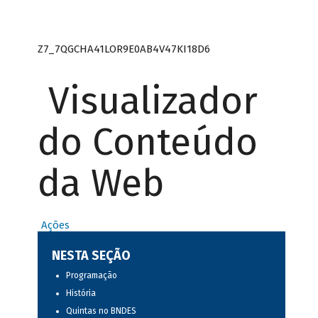
Z7_7QGCHA41LOR9E0AB4V47KI18D6
Visualizador
do Conteúdo
da Web
Ações
NESTA SEÇÃO
Programação
História
Quintas no BNDES