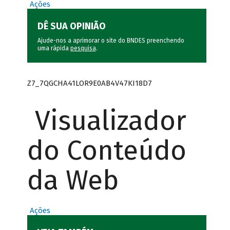
Ações
DÊ SUA OPINIÃO
Ajude-nos a aprimorar o site do BNDES preenchendo
uma rápida
pesquisa
.
Z7_7QGCHA41LOR9E0AB4V47KI18D7
Visualizador
do Conteúdo
da Web
Ações