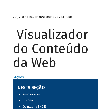
Z7_7QGCHA41LOR9E0AB4V47KI18D6
Visualizador
do Conteúdo
da Web
Ações
NESTA SEÇÃO
Programação
História
Quintas no BNDES