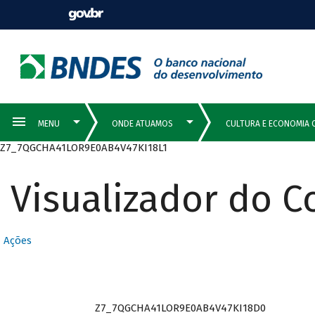
Z7_7QGCHA41LOR9E0AB4V47KI18L1
Visualizador do 
Ações
Z7_7QGCHA41LOR9E0AB4V47KI18D0