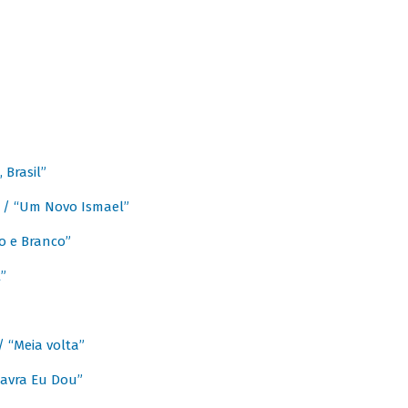
Brasil”
e / “Um Novo Ismael”
o e Branco”
”
/ “Meia volta”
avra Eu Dou”