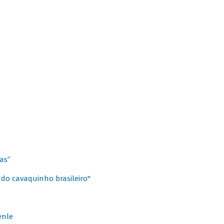
as”
 do cavaquinho brasileiro"
enle