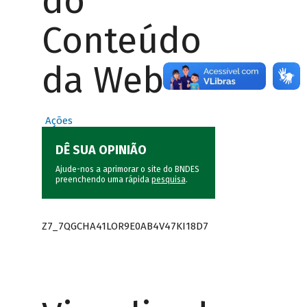
do
Conteúdo
da Web
Ações
DÊ SUA OPINIÃO
Ajude-nos a aprimorar o site do BNDES
preenchendo uma rápida
pesquisa
.
Z7_7QGCHA41LOR9E0AB4V47KI18D7