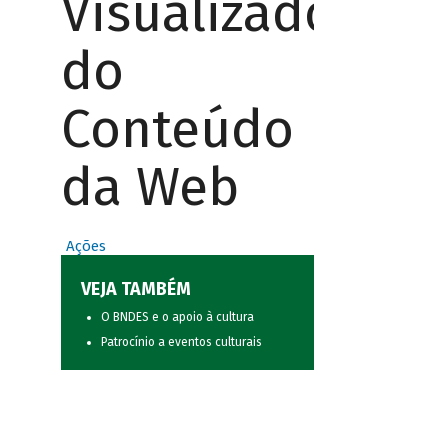
Visualizador
do
Conteúdo
da Web
Ações
VEJA TAMBÉM
O BNDES e o apoio à cultura
Patrocínio a eventos culturais