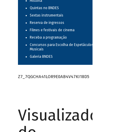
História
Quintas no BNDES
Sextas instrumentais
Reserva de ingressos
Filmes e festivais de cinema
Receba a programação
Concursos para Escolha de Espetáculos
Musicais
Galeria BNDES
Z7_7QGCHA41LOR9E0AB4V47KI18D5
Visualizador