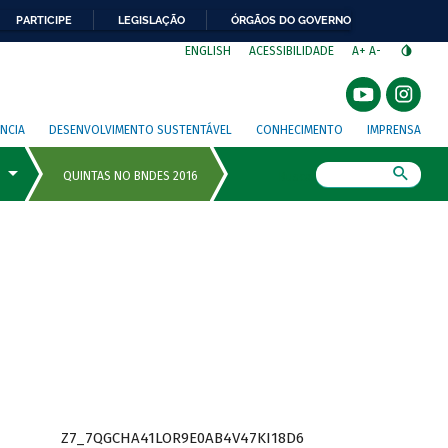
PARTICIPE
LEGISLAÇÃO
ÓRGÃOS DO GOVERNO
⁣
ENGLISH
ACESSIBILIDADE
A+
A-
NCIA
DESENVOLVIMENTO SUSTENTÁVEL
CONHECIMENTO
IMPRENSA
Busca
Z7_7QGCHA41LOR9E0AB4V47KI18D6