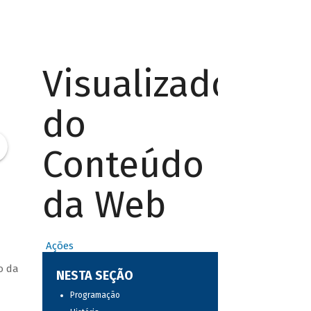
Visualizador
do
Conteúdo
da Web
Ações
o da
NESTA SEÇÃO
Programação