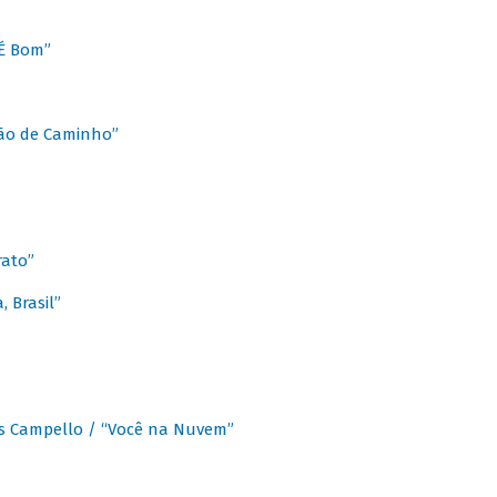
É Bom”
Chão de Caminho”
rato”
 Brasil”
os Campello / “Você na Nuvem”