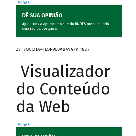
Ações
DÊ SUA OPINIÃO
Ajude-nos a aprimorar o site do BNDES preenchendo
uma rápida
pesquisa
.
Z7_7QGCHA41LOR9E0AB4V47KI18D7
Visualizador
do Conteúdo
da Web
Ações