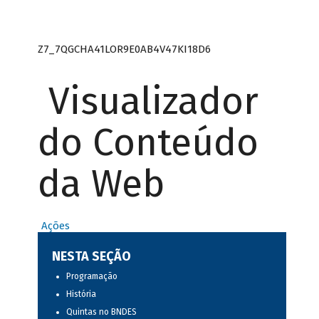
Z7_7QGCHA41LOR9E0AB4V47KI18D6
Visualizador
do Conteúdo
da Web
Ações
NESTA SEÇÃO
Programação
História
Quintas no BNDES