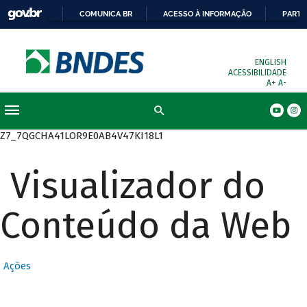
COMUNICA BR
ACESSO À INFORMAÇÃO
PARTI
ENGLISH
ACESSIBILIDADE
A+
A-
Busca
Z7_7QGCHA41LOR9E0AB4V47KI18L1
Visualizador do
Conteúdo da Web
Ações