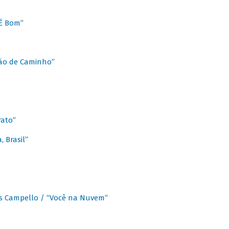
É Bom”
Chão de Caminho”
rato”
 Brasil”
os Campello / “Você na Nuvem”