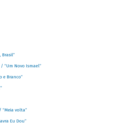
Brasil”
e / “Um Novo Ismael”
o e Branco”
”
/ “Meia volta”
avra Eu Dou”