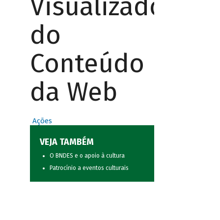
Visualizador
do
Conteúdo
da Web
Ações
VEJA TAMBÉM
O BNDES e o apoio à cultura
Patrocínio a eventos culturais