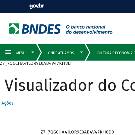
Z7_7QGCHA41LOR9E0AB4V47KI18L1
Visualizador do 
Ações
Z7_7QGCHA41LOR9E0AB4V47KI18D0