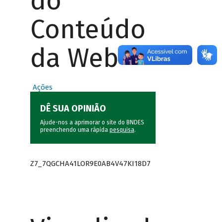
do
Conteúdo
da Web
Ações
DÊ SUA OPINIÃO
Ajude-nos a aprimorar o site do BNDES
preenchendo uma rápida
pesquisa
.
Z7_7QGCHA41LOR9E0AB4V47KI18D7