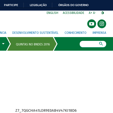
PARTICIPE
LEGISLAÇÃO
ÓRGÃOS DO GOVERNO
⁣
ENGLISH
ACESSIBILIDADE
A+
A-
NCIA
DESENVOLVIMENTO SUSTENTÁVEL
CONHECIMENTO
IMPRENSA
Busca
Z7_7QGCHA41LOR9E0AB4V47KI18D6