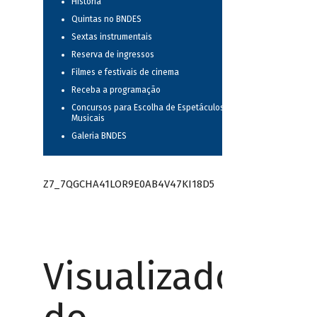
História
Quintas no BNDES
Sextas instrumentais
Reserva de ingressos
Filmes e festivais de cinema
Receba a programação
Concursos para Escolha de Espetáculos
Musicais
Galeria BNDES
Z7_7QGCHA41LOR9E0AB4V47KI18D5
Visualizador