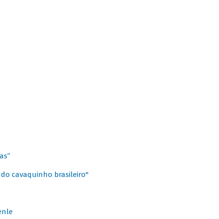
as”
 do cavaquinho brasileiro"
enle