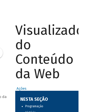
Visualizador
do
Conteúdo
da Web
Ações
o da
NESTA SEÇÃO
Programação