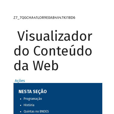
Z7_7QGCHA41LOR9E0AB4V47KI18D6
Visualizador
do Conteúdo
da Web
Ações
NESTA SEÇÃO
Programação
História
Quintas no BNDES