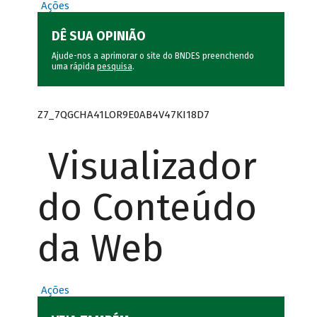
Ações
DÊ SUA OPINIÃO
Ajude-nos a aprimorar o site do BNDES preenchendo
uma rápida
pesquisa
.
Z7_7QGCHA41LOR9E0AB4V47KI18D7
Visualizador
do Conteúdo
da Web
Ações