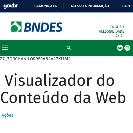
COMUNICA BR
ACESSO À INFORMAÇÃO
PARTI
ENGLISH
ACESSIBILIDADE
A+
A-
Busca
Z7_7QGCHA41LOR9E0AB4V47KI18L1
Visualizador do
Conteúdo da Web
Ações