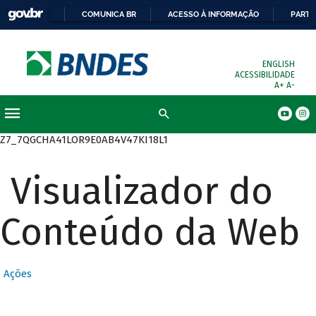
COMUNICA BR
ACESSO À INFORMAÇÃO
PARTI
ENGLISH
ACESSIBILIDADE
A+
A-
Busca
Z7_7QGCHA41LOR9E0AB4V47KI18L1
Visualizador do
Conteúdo da Web
Ações