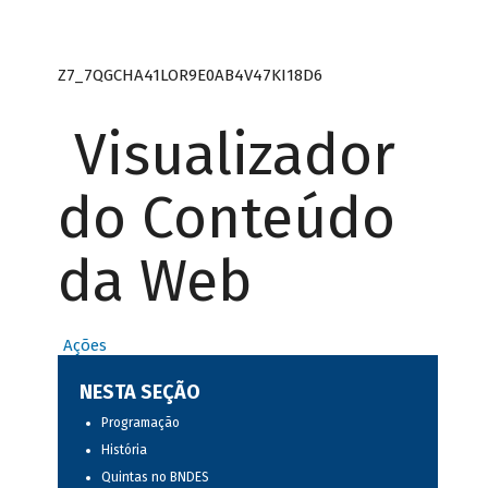
Z7_7QGCHA41LOR9E0AB4V47KI18D6
Visualizador
do Conteúdo
da Web
Ações
NESTA SEÇÃO
Programação
História
Quintas no BNDES