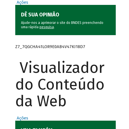
Ações
DÊ SUA OPINIÃO
Ajude-nos a aprimorar o site do BNDES preenchendo
uma rápida
pesquisa
.
Z7_7QGCHA41LOR9E0AB4V47KI18D7
Visualizador
do Conteúdo
da Web
Ações