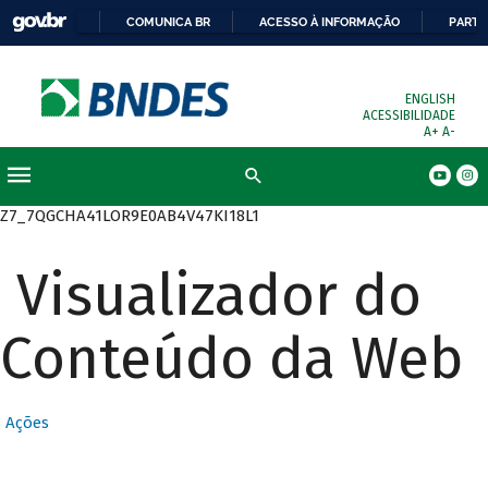
COMUNICA BR
ACESSO À INFORMAÇÃO
PARTI
ENGLISH
ACESSIBILIDADE
A+
A-
Busca
Z7_7QGCHA41LOR9E0AB4V47KI18L1
Visualizador do
Conteúdo da Web
Ações