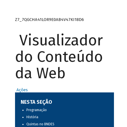
Z7_7QGCHA41LOR9E0AB4V47KI18D6
Visualizador
do Conteúdo
da Web
Ações
NESTA SEÇÃO
Programação
História
Quintas no BNDES