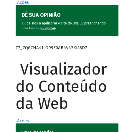
Ações
DÊ SUA OPINIÃO
Ajude-nos a aprimorar o site do BNDES preenchendo
uma rápida
pesquisa
.
Z7_7QGCHA41LOR9E0AB4V47KI18D7
Visualizador
do Conteúdo
da Web
Ações