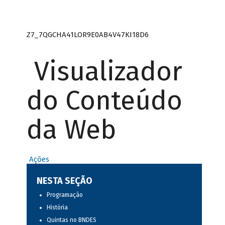
Z7_7QGCHA41LOR9E0AB4V47KI18D6
Visualizador
do Conteúdo
da Web
Ações
NESTA SEÇÃO
Programação
História
Quintas no BNDES