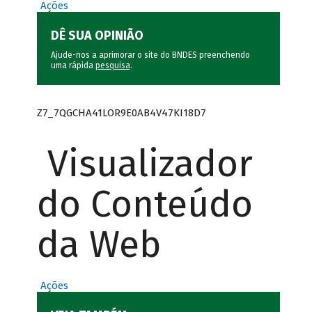
Ações
DÊ SUA OPINIÃO
Ajude-nos a aprimorar o site do BNDES preenchendo
uma rápida
pesquisa
.
Z7_7QGCHA41LOR9E0AB4V47KI18D7
Visualizador
do Conteúdo
da Web
Ações