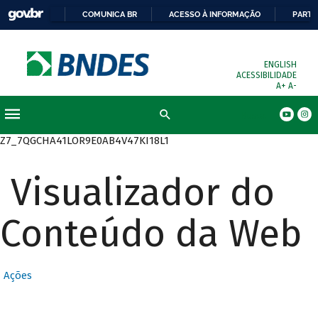
COMUNICA BR
ACESSO À INFORMAÇÃO
PARTI
ENGLISH
ACESSIBILIDADE
A+
A-
Busca
Z7_7QGCHA41LOR9E0AB4V47KI18L1
Visualizador do
Conteúdo da Web
Ações