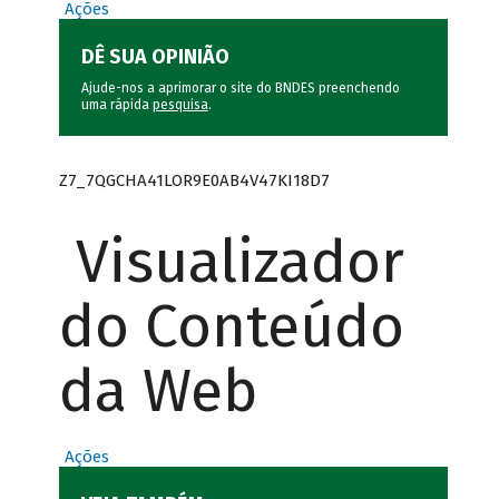
Ações
DÊ SUA OPINIÃO
Ajude-nos a aprimorar o site do BNDES preenchendo
uma rápida
pesquisa
.
Z7_7QGCHA41LOR9E0AB4V47KI18D7
Visualizador
do Conteúdo
da Web
Ações