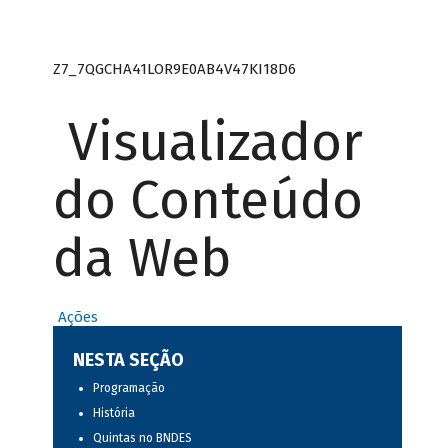
Z7_7QGCHA41LOR9E0AB4V47KI18D6
Visualizador
do Conteúdo
da Web
Ações
NESTA SEÇÃO
Programação
História
Quintas no BNDES