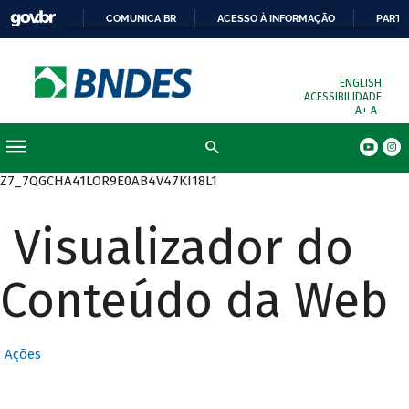
COMUNICA BR
ACESSO À INFORMAÇÃO
PARTI
ENGLISH
ACESSIBILIDADE
A+
A-
Busca
Z7_7QGCHA41LOR9E0AB4V47KI18L1
Visualizador do
Conteúdo da Web
Ações