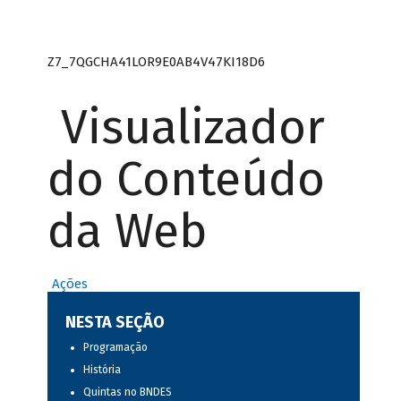
Z7_7QGCHA41LOR9E0AB4V47KI18D6
Visualizador
do Conteúdo
da Web
Ações
NESTA SEÇÃO
Programação
História
Quintas no BNDES