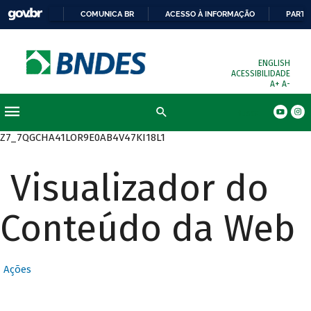
COMUNICA BR
ACESSO À INFORMAÇÃO
PARTI
ENGLISH
ACESSIBILIDADE
A+
A-
Busca
Z7_7QGCHA41LOR9E0AB4V47KI18L1
Visualizador do
Conteúdo da Web
Ações