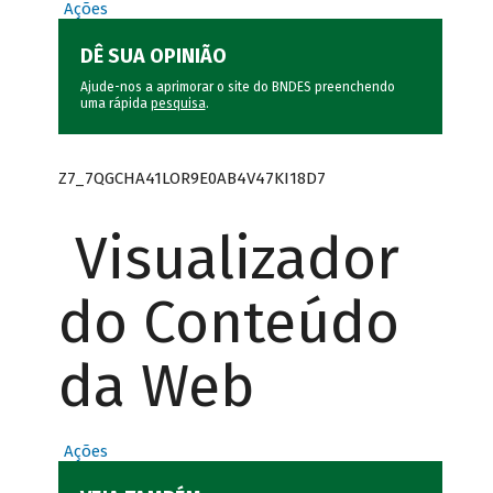
Ações
DÊ SUA OPINIÃO
Ajude-nos a aprimorar o site do BNDES preenchendo
uma rápida
pesquisa
.
Z7_7QGCHA41LOR9E0AB4V47KI18D7
Visualizador
do Conteúdo
da Web
Ações