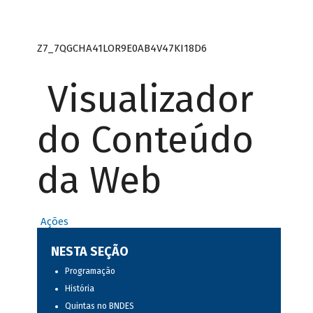
Z7_7QGCHA41LOR9E0AB4V47KI18D6
Visualizador
do Conteúdo
da Web
Ações
NESTA SEÇÃO
Programação
História
Quintas no BNDES