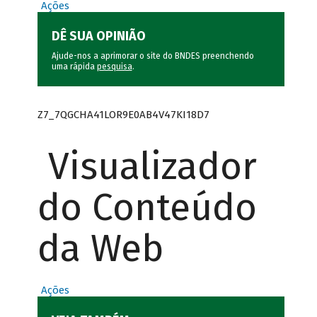
Ações
DÊ SUA OPINIÃO
Ajude-nos a aprimorar o site do BNDES preenchendo
uma rápida
pesquisa
.
Z7_7QGCHA41LOR9E0AB4V47KI18D7
Visualizador
do Conteúdo
da Web
Ações