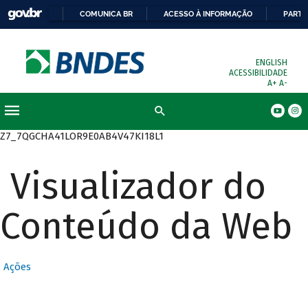
COMUNICA BR
ACESSO À INFORMAÇÃO
PARTI
ENGLISH
ACESSIBILIDADE
A+
A-
Busca
Z7_7QGCHA41LOR9E0AB4V47KI18L1
Visualizador do
Conteúdo da Web
Ações