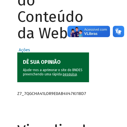
do
Conteúdo
da Web
Ações
DÊ SUA OPINIÃO
Ajude-nos a aprimorar o site do BNDES
preenchendo uma rápida
pesquisa
.
Z7_7QGCHA41LOR9E0AB4V47KI18D7