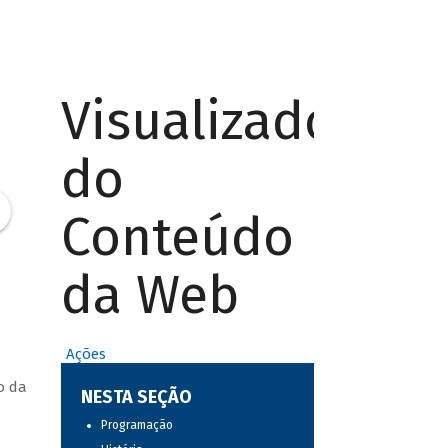
Visualizador
do
Conteúdo
da Web
Ações
o da
NESTA SEÇÃO
Programação