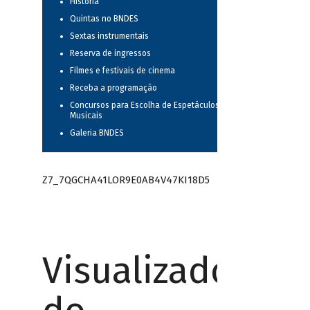
História
Quintas no BNDES
Sextas instrumentais
Reserva de ingressos
Filmes e festivais de cinema
Receba a programação
Concursos para Escolha de Espetáculos
Musicais
Galeria BNDES
Z7_7QGCHA41LOR9E0AB4V47KI18D5
Visualizador