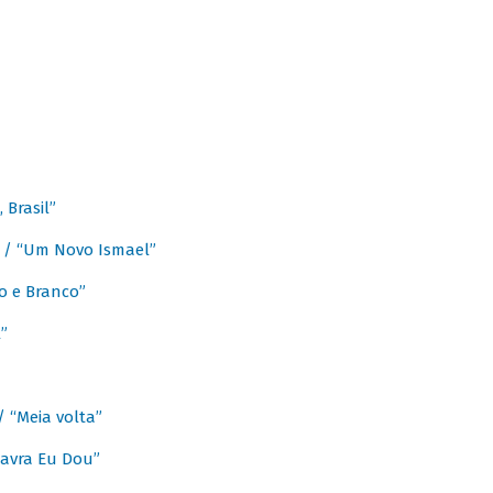
Brasil”
e / “Um Novo Ismael”
o e Branco”
”
/ “Meia volta”
avra Eu Dou”