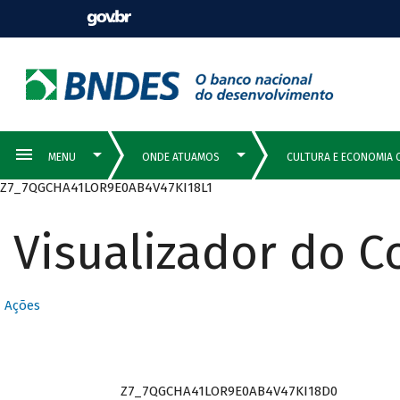
Z7_7QGCHA41LOR9E0AB4V47KI18L1
Visualizador do 
Ações
Z7_7QGCHA41LOR9E0AB4V47KI18D0