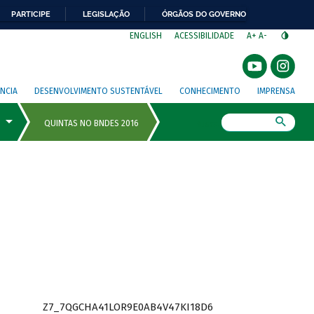
PARTICIPE
LEGISLAÇÃO
ÓRGÃOS DO GOVERNO
⁣
ENGLISH
ACESSIBILIDADE
A+
A-
NCIA
DESENVOLVIMENTO SUSTENTÁVEL
CONHECIMENTO
IMPRENSA
Busca
Z7_7QGCHA41LOR9E0AB4V47KI18D6