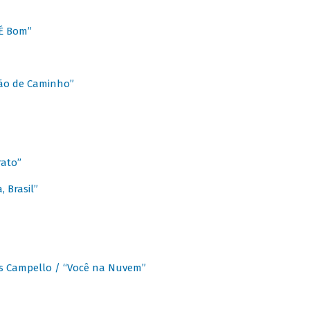
É Bom”
Chão de Caminho”
rato”
 Brasil”
os Campello / “Você na Nuvem”