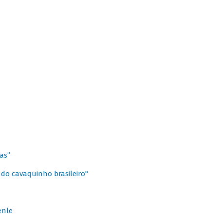
as”
 do cavaquinho brasileiro"
enle