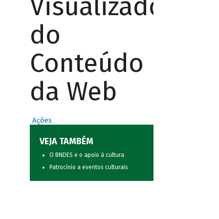
Visualizador
do
Conteúdo
da Web
Ações
VEJA TAMBÉM
O BNDES e o apoio à cultura
Patrocínio a eventos culturais