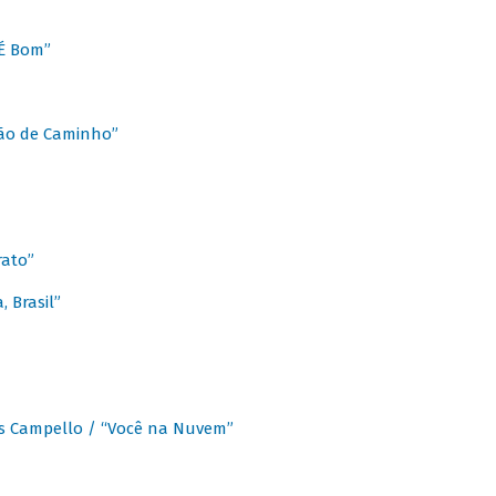
É Bom”
Chão de Caminho”
rato”
 Brasil”
os Campello / “Você na Nuvem”