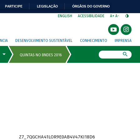
PARTICIPE
LEGISLAÇÃO
ÓRGÃOS DO GOVERNO
⁣
ENGLISH
ACESSIBILIDADE
A+
A-
NCIA
DESENVOLVIMENTO SUSTENTÁVEL
CONHECIMENTO
IMPRENSA
Busca
Z7_7QGCHA41LOR9E0AB4V47KI18D6