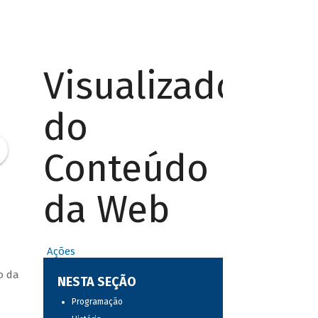
Visualizador
do
Conteúdo
da Web
Ações
o da
NESTA SEÇÃO
Programação