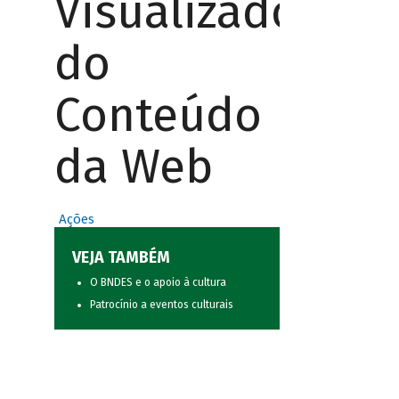
Visualizador
do
Conteúdo
da Web
Ações
VEJA TAMBÉM
O BNDES e o apoio à cultura
Patrocínio a eventos culturais