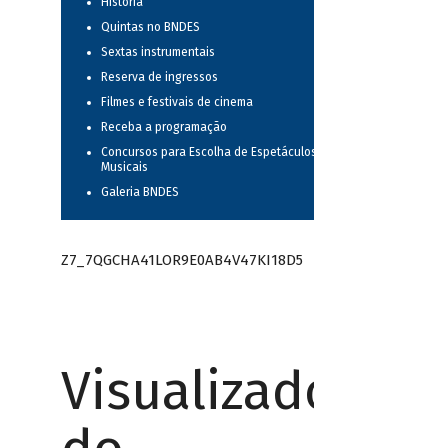
História
Quintas no BNDES
Sextas instrumentais
Reserva de ingressos
Filmes e festivais de cinema
Receba a programação
Concursos para Escolha de Espetáculos
Musicais
Galeria BNDES
Z7_7QGCHA41LOR9E0AB4V47KI18D5
Visualizador