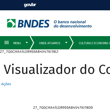
Z7_7QGCHA41LOR9E0AB4V47KI18L1
Visualizador do 
Ações
Z7_7QGCHA41LOR9E0AB4V47KI18D0