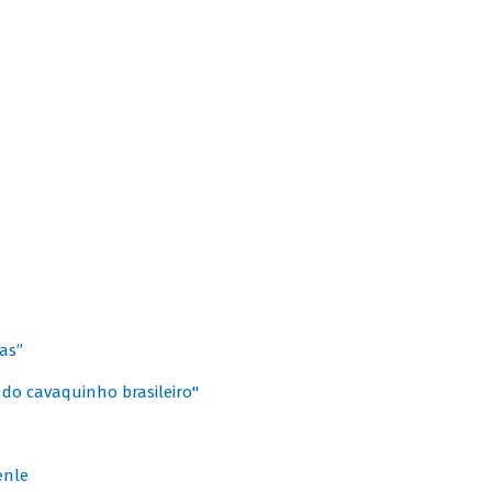
as”
 do cavaquinho brasileiro"
enle