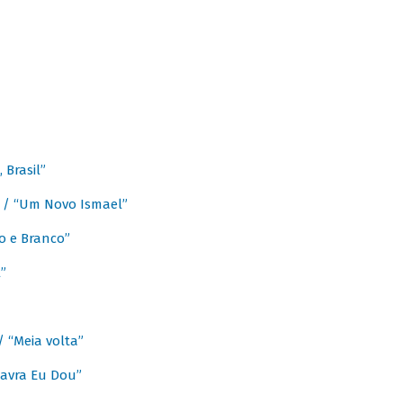
Brasil”
e / “Um Novo Ismael”
o e Branco”
”
/ “Meia volta”
avra Eu Dou”