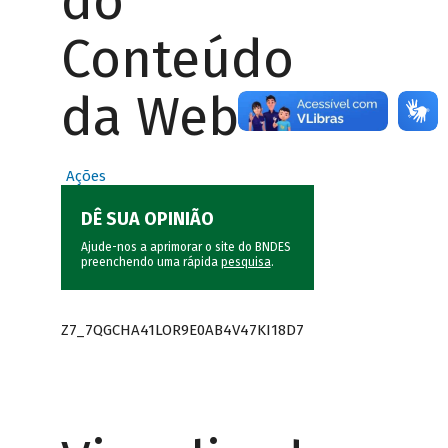
do
Conteúdo
da Web
Ações
DÊ SUA OPINIÃO
Ajude-nos a aprimorar o site do BNDES
preenchendo uma rápida
pesquisa
.
Z7_7QGCHA41LOR9E0AB4V47KI18D7