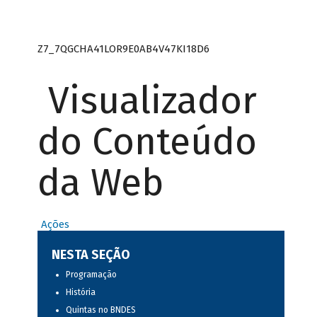
Z7_7QGCHA41LOR9E0AB4V47KI18D6
Visualizador
do Conteúdo
da Web
Ações
NESTA SEÇÃO
Programação
História
Quintas no BNDES