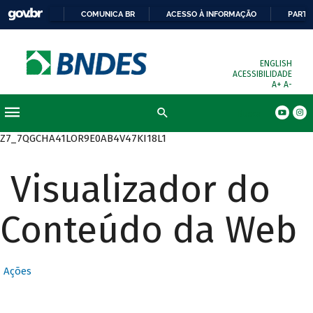
COMUNICA BR
ACESSO À INFORMAÇÃO
PARTI
ENGLISH
ACESSIBILIDADE
A+
A-
Busca
Z7_7QGCHA41LOR9E0AB4V47KI18L1
Visualizador do
Conteúdo da Web
Ações