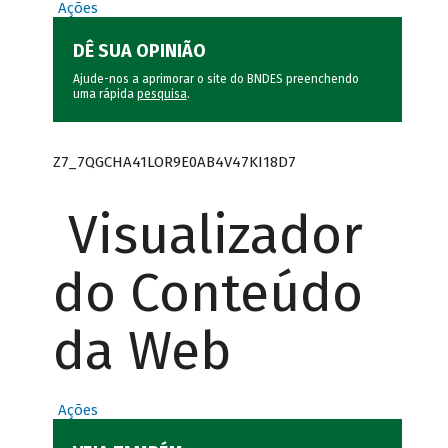
Ações
DÊ SUA OPINIÃO
Ajude-nos a aprimorar o site do BNDES preenchendo
uma rápida
pesquisa
.
Z7_7QGCHA41LOR9E0AB4V47KI18D7
Visualizador
do Conteúdo
da Web
Ações