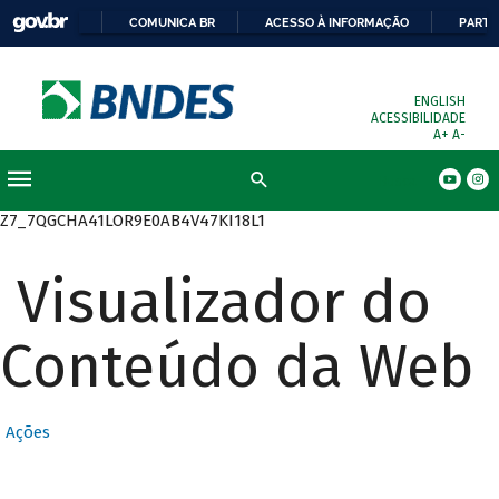
COMUNICA BR
ACESSO À INFORMAÇÃO
PARTI
ENGLISH
ACESSIBILIDADE
A+
A-
Busca
Z7_7QGCHA41LOR9E0AB4V47KI18L1
Visualizador do
Conteúdo da Web
Ações