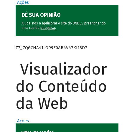
Ações
DÊ SUA OPINIÃO
Ajude-nos a aprimorar o site do BNDES preenchendo
uma rápida
pesquisa
.
Z7_7QGCHA41LOR9E0AB4V47KI18D7
Visualizador
do Conteúdo
da Web
Ações