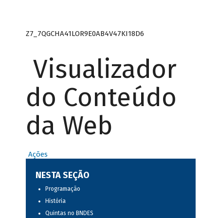
Z7_7QGCHA41LOR9E0AB4V47KI18D6
Visualizador
do Conteúdo
da Web
Ações
NESTA SEÇÃO
Programação
História
Quintas no BNDES