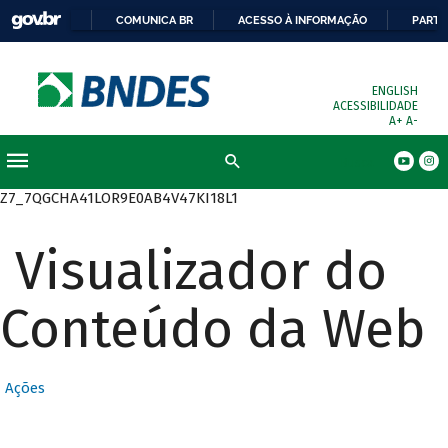
COMUNICA BR
ACESSO À INFORMAÇÃO
PARTI
ENGLISH
ACESSIBILIDADE
A+
A-
Busca
Z7_7QGCHA41LOR9E0AB4V47KI18L1
Visualizador do
Conteúdo da Web
Ações