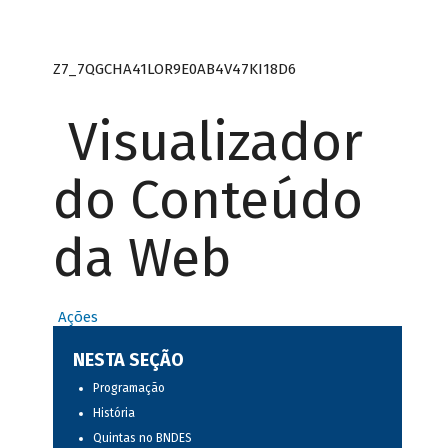
Z7_7QGCHA41LOR9E0AB4V47KI18D6
Visualizador
do Conteúdo
da Web
Ações
NESTA SEÇÃO
Programação
História
Quintas no BNDES