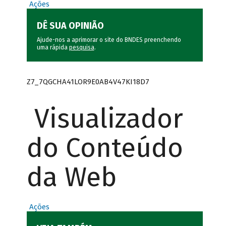
Ações
DÊ SUA OPINIÃO
Ajude-nos a aprimorar o site do BNDES preenchendo
uma rápida
pesquisa
.
Z7_7QGCHA41LOR9E0AB4V47KI18D7
Visualizador
do Conteúdo
da Web
Ações