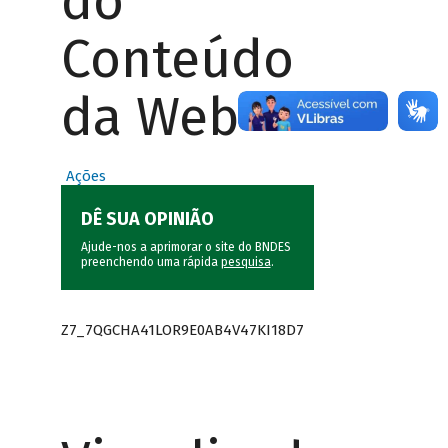
do
Conteúdo
da Web
Ações
DÊ SUA OPINIÃO
Ajude-nos a aprimorar o site do BNDES
preenchendo uma rápida
pesquisa
.
Z7_7QGCHA41LOR9E0AB4V47KI18D7