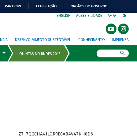
PARTICIPE
LEGISLAÇÃO
ÓRGÃOS DO GOVERNO
⁣
ENGLISH
ACESSIBILIDADE
A+
A-
NCIA
DESENVOLVIMENTO SUSTENTÁVEL
CONHECIMENTO
IMPRENSA
Busca
Z7_7QGCHA41LOR9E0AB4V47KI18D6