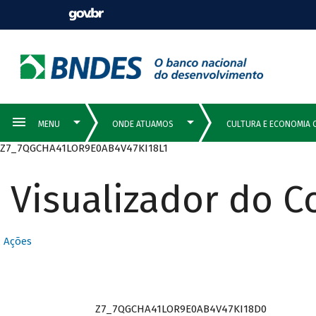
Z7_7QGCHA41LOR9E0AB4V47KI18L1
Visualizador do 
Ações
Z7_7QGCHA41LOR9E0AB4V47KI18D0