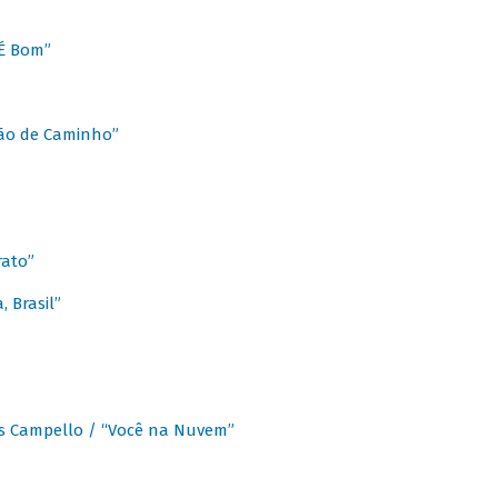
É Bom”
Chão de Caminho”
rato”
 Brasil”
os Campello / “Você na Nuvem”