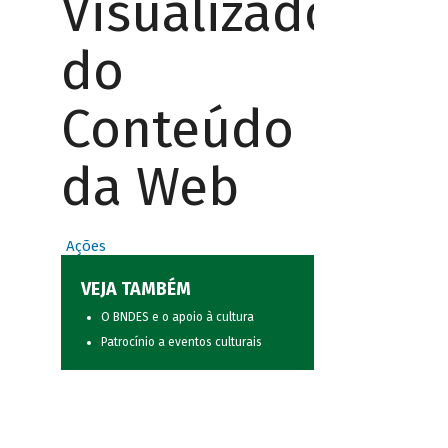
Visualizador
do
Conteúdo
da Web
Ações
VEJA TAMBÉM
O BNDES e o apoio à cultura
Patrocínio a eventos culturais