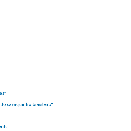
as”
 do cavaquinho brasileiro"
enle