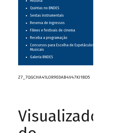
História
Quintas no BNDES
Sextas instrumentais
Reserva de ingressos
Filmes e festivais de cinema
Receba a programação
Concursos para Escolha de Espetáculos
Musicais
Galeria BNDES
Z7_7QGCHA41LOR9E0AB4V47KI18D5
Visualizador