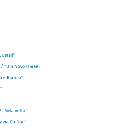
Brasil”
e / “Um Novo Ismael”
o e Branco”
”
/ “Meia volta”
avra Eu Dou”