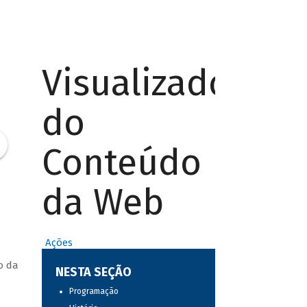
Visualizador
do
Conteúdo
da Web
Ações
o da
NESTA SEÇÃO
Programação