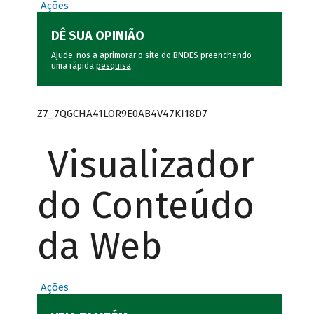
Ações
DÊ SUA OPINIÃO
Ajude-nos a aprimorar o site do BNDES preenchendo
uma rápida
pesquisa
.
Z7_7QGCHA41LOR9E0AB4V47KI18D7
Visualizador
do Conteúdo
da Web
Ações