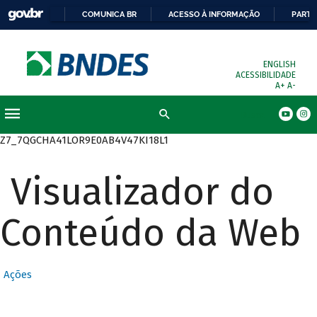
COMUNICA BR
ACESSO À INFORMAÇÃO
PARTI
ENGLISH
ACESSIBILIDADE
A+
A-
Busca
Z7_7QGCHA41LOR9E0AB4V47KI18L1
Visualizador do
Conteúdo da Web
Ações