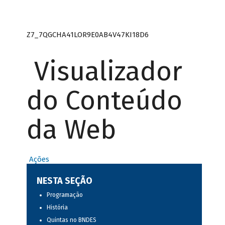
Z7_7QGCHA41LOR9E0AB4V47KI18D6
Visualizador
do Conteúdo
da Web
Ações
NESTA SEÇÃO
Programação
História
Quintas no BNDES