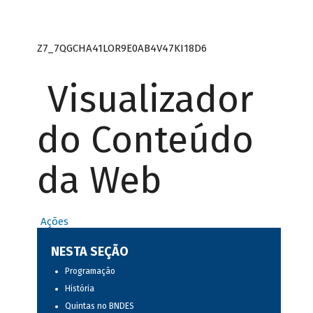
Z7_7QGCHA41LOR9E0AB4V47KI18D6
Visualizador
do Conteúdo
da Web
Ações
NESTA SEÇÃO
Programação
História
Quintas no BNDES