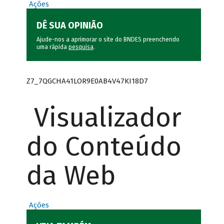
Ações
DÊ SUA OPINIÃO
Ajude-nos a aprimorar o site do BNDES preenchendo
uma rápida
pesquisa
.
Z7_7QGCHA41LOR9E0AB4V47KI18D7
Visualizador
do Conteúdo
da Web
Ações