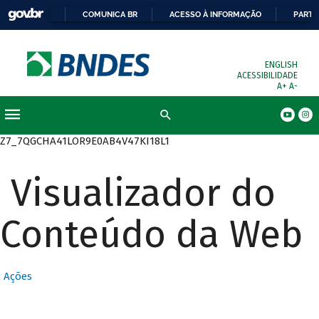
COMUNICA BR
ACESSO À INFORMAÇÃO
PARTI
ENGLISH
ACESSIBILIDADE
A+
A-
Busca
Z7_7QGCHA41LOR9E0AB4V47KI18L1
Visualizador do
Conteúdo da Web
Ações