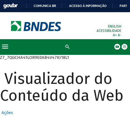
COMUNICA BR
ACESSO À INFORMAÇÃO
PARTI
ENGLISH
ACESSIBILIDADE
A+
A-
Busca
Z7_7QGCHA41LOR9E0AB4V47KI18L1
Visualizador do
Conteúdo da Web
Ações