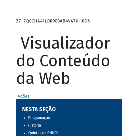
Z7_7QGCHA41LOR9E0AB4V47KI18D6
Visualizador
do Conteúdo
da Web
Ações
NESTA SEÇÃO
Programação
História
Quintas no BNDES