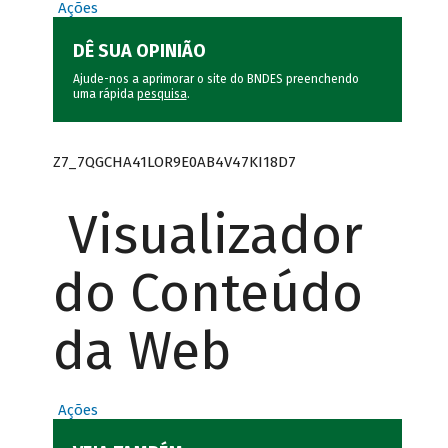
Ações
DÊ SUA OPINIÃO
Ajude-nos a aprimorar o site do BNDES preenchendo
uma rápida
pesquisa
.
Z7_7QGCHA41LOR9E0AB4V47KI18D7
Visualizador
do Conteúdo
da Web
Ações