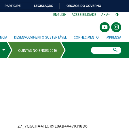
PARTICIPE
LEGISLAÇÃO
ÓRGÃOS DO GOVERNO
⁣
ENGLISH
ACESSIBILIDADE
A+
A-
NCIA
DESENVOLVIMENTO SUSTENTÁVEL
CONHECIMENTO
IMPRENSA
Busca
Z7_7QGCHA41LOR9E0AB4V47KI18D6