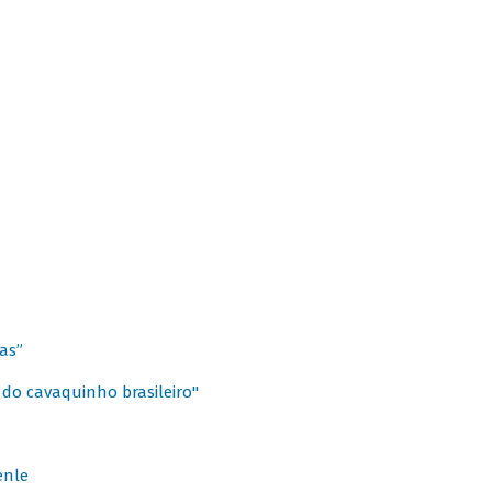
as”
 do cavaquinho brasileiro"
enle