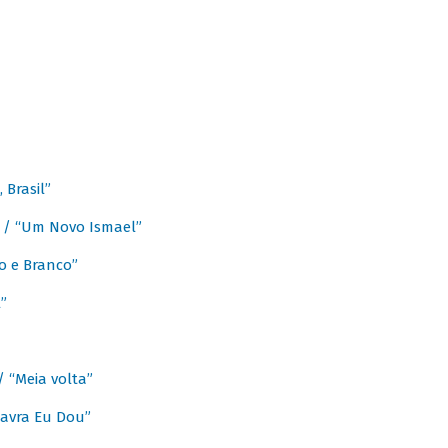
Brasil”
e / “Um Novo Ismael”
o e Branco”
”
/ “Meia volta”
avra Eu Dou”