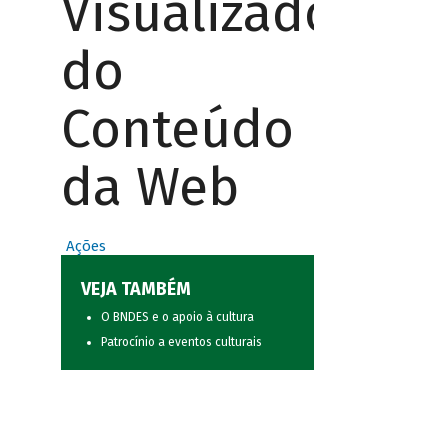
Visualizador
do
Conteúdo
da Web
Ações
VEJA TAMBÉM
O BNDES e o apoio à cultura
Patrocínio a eventos culturais