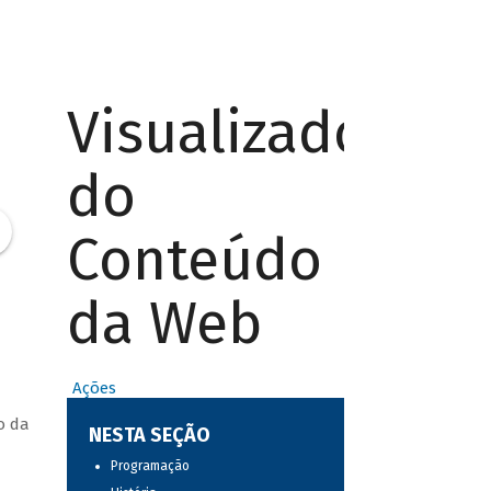
Visualizador
do
Conteúdo
da Web
Ações
o da
NESTA SEÇÃO
Programação