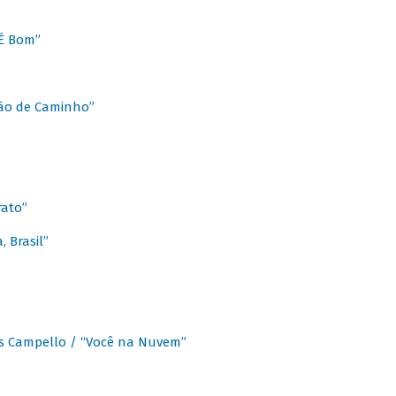
É Bom”
Chão de Caminho”
rato”
 Brasil”
os Campello / “Você na Nuvem”