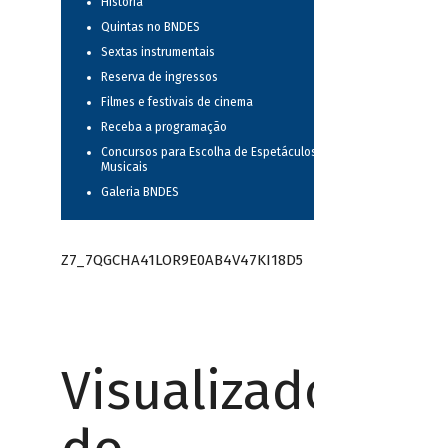
História
Quintas no BNDES
Sextas instrumentais
Reserva de ingressos
Filmes e festivais de cinema
Receba a programação
Concursos para Escolha de Espetáculos
Musicais
Galeria BNDES
Z7_7QGCHA41LOR9E0AB4V47KI18D5
Visualizador