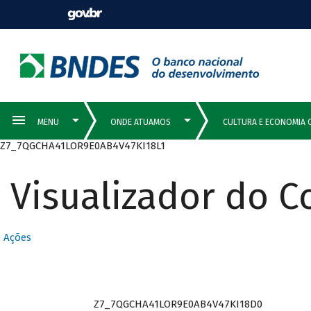
Z7_7QGCHA41LOR9E0AB4V47KI18L1
Visualizador do 
Ações
Z7_7QGCHA41LOR9E0AB4V47KI18D0