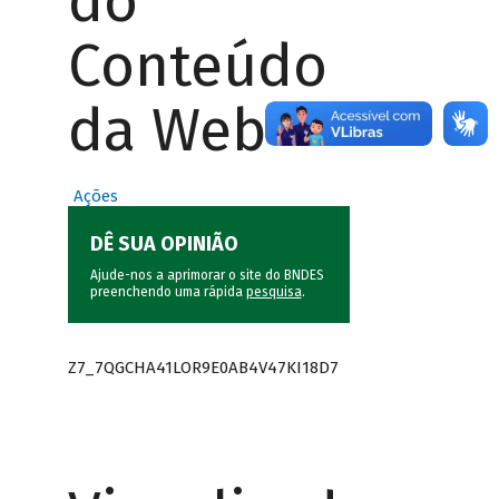
do
Conteúdo
da Web
Ações
DÊ SUA OPINIÃO
Ajude-nos a aprimorar o site do BNDES
preenchendo uma rápida
pesquisa
.
Z7_7QGCHA41LOR9E0AB4V47KI18D7