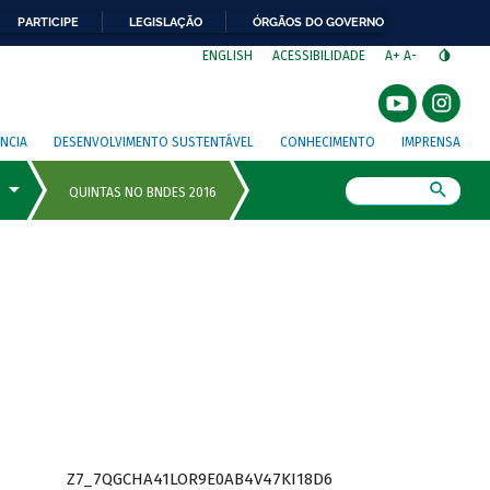
PARTICIPE
LEGISLAÇÃO
ÓRGÃOS DO GOVERNO
⁣
ENGLISH
ACESSIBILIDADE
A+
A-
NCIA
DESENVOLVIMENTO SUSTENTÁVEL
CONHECIMENTO
IMPRENSA
Busca
Z7_7QGCHA41LOR9E0AB4V47KI18D6