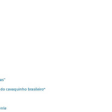
as”
 do cavaquinho brasileiro"
enle