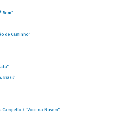
É Bom”
Chão de Caminho”
rato”
 Brasil”
os Campello / “Você na Nuvem”