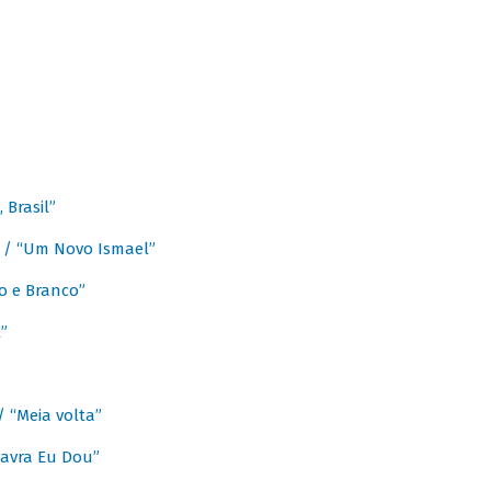
Brasil”
e / “Um Novo Ismael”
o e Branco”
”
/ “Meia volta”
avra Eu Dou”