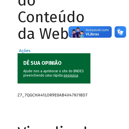
do
Conteúdo
da Web
Ações
DÊ SUA OPINIÃO
Ajude-nos a aprimorar o site do BNDES
preenchendo uma rápida
pesquisa
.
Z7_7QGCHA41LOR9E0AB4V47KI18D7