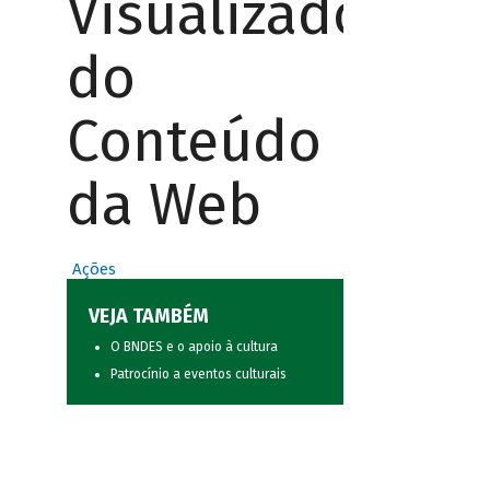
Visualizador
do
Conteúdo
da Web
Ações
VEJA TAMBÉM
O BNDES e o apoio à cultura
Patrocínio a eventos culturais