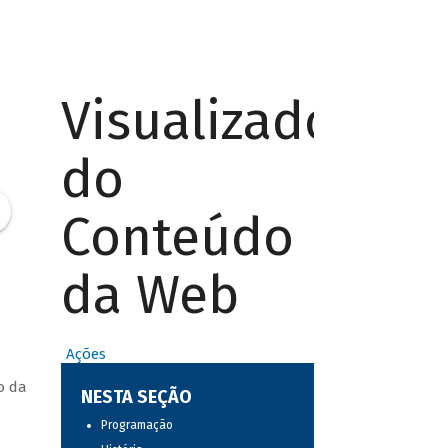
Visualizador
do
Conteúdo
da Web
Ações
o da
NESTA SEÇÃO
Programação