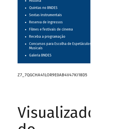
História
Quintas no BNDES
Sextas instrumentais
Reserva de ingressos
Filmes e festivais de cinema
Receba a programação
Concursos para Escolha de Espetáculos
Musicais
Galeria BNDES
Z7_7QGCHA41LOR9E0AB4V47KI18D5
Visualizador