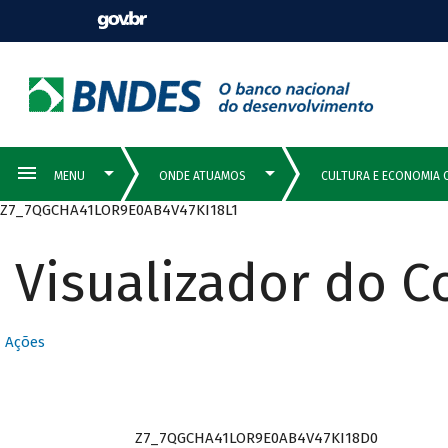
Z7_7QGCHA41LOR9E0AB4V47KI18L1
Visualizador do 
Ações
Z7_7QGCHA41LOR9E0AB4V47KI18D0