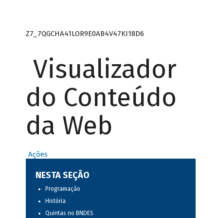
Z7_7QGCHA41LOR9E0AB4V47KI18D6
Visualizador
do Conteúdo
da Web
Ações
NESTA SEÇÃO
Programação
História
Quintas no BNDES