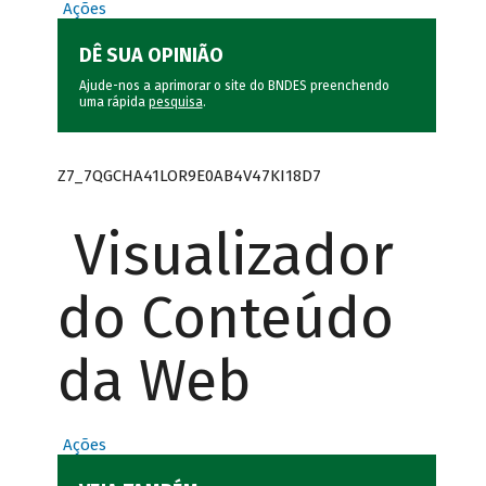
Ações
DÊ SUA OPINIÃO
Ajude-nos a aprimorar o site do BNDES preenchendo
uma rápida
pesquisa
.
Z7_7QGCHA41LOR9E0AB4V47KI18D7
Visualizador
do Conteúdo
da Web
Ações