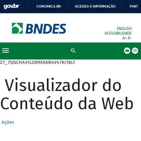
COMUNICA BR
ACESSO À INFORMAÇÃO
PARTI
ENGLISH
ACESSIBILIDADE
A+
A-
Busca
Z7_7QGCHA41LOR9E0AB4V47KI18L1
Visualizador do
Conteúdo da Web
Ações