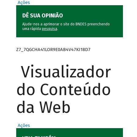
Ações
DÊ SUA OPINIÃO
Ajude-nos a aprimorar o site do BNDES preenchendo
uma rápida
pesquisa
.
Z7_7QGCHA41LOR9E0AB4V47KI18D7
Visualizador
do Conteúdo
da Web
Ações