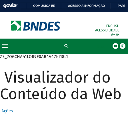
COMUNICA BR
ACESSO À INFORMAÇÃO
PARTI
ENGLISH
ACESSIBILIDADE
A+
A-
Busca
Z7_7QGCHA41LOR9E0AB4V47KI18L1
Visualizador do
Conteúdo da Web
Ações