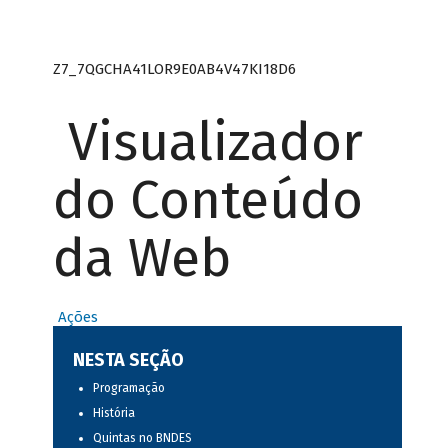
Z7_7QGCHA41LOR9E0AB4V47KI18D6
Visualizador
do Conteúdo
da Web
Ações
NESTA SEÇÃO
Programação
História
Quintas no BNDES