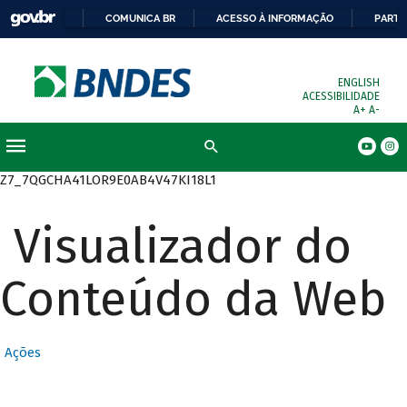
COMUNICA BR
ACESSO À INFORMAÇÃO
PARTI
ENGLISH
ACESSIBILIDADE
A+
A-
Busca
Z7_7QGCHA41LOR9E0AB4V47KI18L1
Visualizador do
Conteúdo da Web
Ações