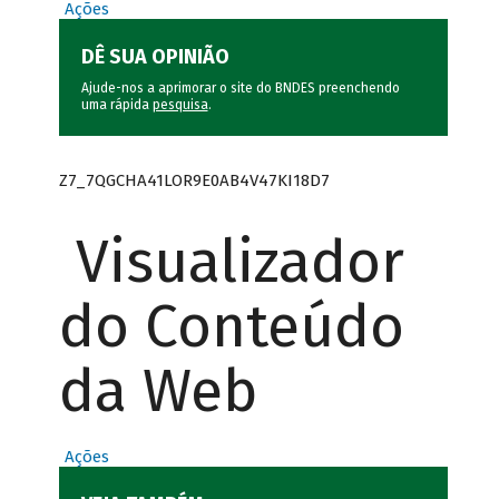
Ações
DÊ SUA OPINIÃO
Ajude-nos a aprimorar o site do BNDES preenchendo
uma rápida
pesquisa
.
Z7_7QGCHA41LOR9E0AB4V47KI18D7
Visualizador
do Conteúdo
da Web
Ações