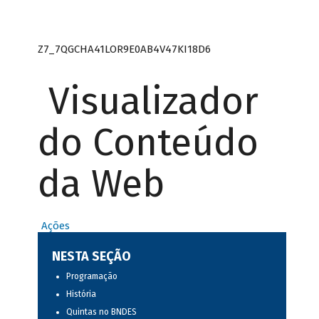
Z7_7QGCHA41LOR9E0AB4V47KI18D6
Visualizador
do Conteúdo
da Web
Ações
NESTA SEÇÃO
Programação
História
Quintas no BNDES