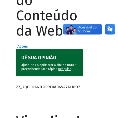
do
Conteúdo
da Web
Ações
DÊ SUA OPINIÃO
Ajude-nos a aprimorar o site do BNDES
preenchendo uma rápida
pesquisa
.
Z7_7QGCHA41LOR9E0AB4V47KI18D7