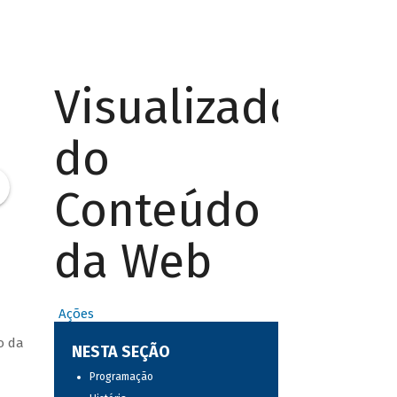
Visualizador
do
Conteúdo
da Web
Ações
o da
NESTA SEÇÃO
Programação