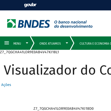
Z7_7QGCHA41LOR9E0AB4V47KI18L1
Visualizador do 
Ações
Z7_7QGCHA41LOR9E0AB4V47KI18D0