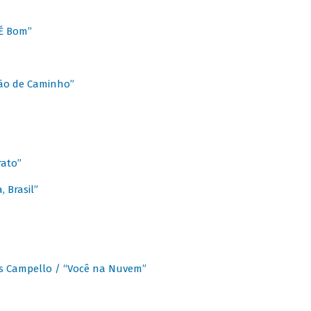
É Bom”
Chão de Caminho”
rato”
 Brasil”
os Campello / “Você na Nuvem”