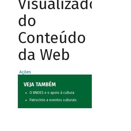
Visualizador
do
Conteúdo
da Web
Ações
VEJA TAMBÉM
O BNDES e o apoio à cultura
Patrocínio a eventos culturais