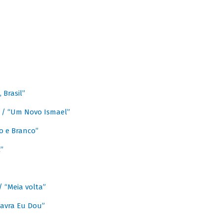
Brasil”
e / “Um Novo Ismael”
o e Branco”
”
/ “Meia volta”
avra Eu Dou”