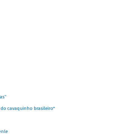
as”
 do cavaquinho brasileiro"
enle