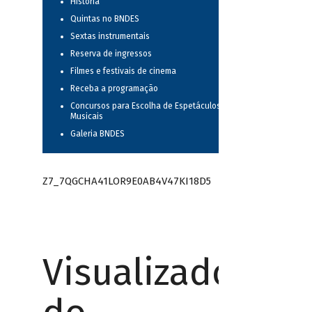
História
Quintas no BNDES
Sextas instrumentais
Reserva de ingressos
Filmes e festivais de cinema
Receba a programação
Concursos para Escolha de Espetáculos
Musicais
Galeria BNDES
Z7_7QGCHA41LOR9E0AB4V47KI18D5
Visualizador