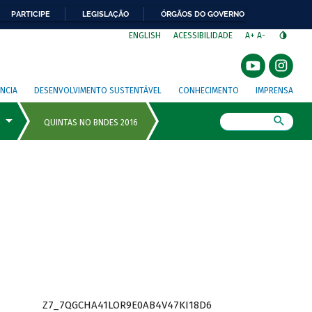
PARTICIPE
LEGISLAÇÃO
ÓRGÃOS DO GOVERNO
⁣
ENGLISH
ACESSIBILIDADE
A+
A-
NCIA
DESENVOLVIMENTO SUSTENTÁVEL
CONHECIMENTO
IMPRENSA
Busca
Z7_7QGCHA41LOR9E0AB4V47KI18D6