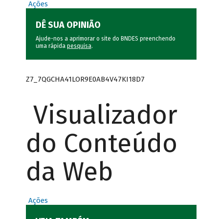
Ações
DÊ SUA OPINIÃO
Ajude-nos a aprimorar o site do BNDES preenchendo
uma rápida
pesquisa
.
Z7_7QGCHA41LOR9E0AB4V47KI18D7
Visualizador
do Conteúdo
da Web
Ações