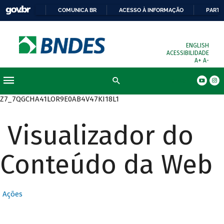
COMUNICA BR
ACESSO À INFORMAÇÃO
PARTI
ENGLISH
ACESSIBILIDADE
A+
A-
Busca
Z7_7QGCHA41LOR9E0AB4V47KI18L1
Visualizador do
Conteúdo da Web
Ações