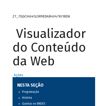
Z7_7QGCHA41LOR9E0AB4V47KI18D6
Visualizador
do Conteúdo
da Web
Ações
NESTA SEÇÃO
Programação
História
Quintas no BNDES