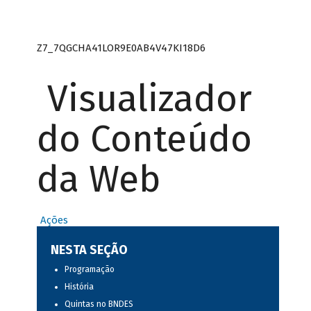
Z7_7QGCHA41LOR9E0AB4V47KI18D6
Visualizador
do Conteúdo
da Web
Ações
NESTA SEÇÃO
Programação
História
Quintas no BNDES