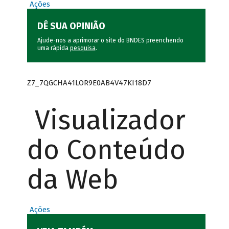
Ações
DÊ SUA OPINIÃO
Ajude-nos a aprimorar o site do BNDES preenchendo
uma rápida
pesquisa
.
Z7_7QGCHA41LOR9E0AB4V47KI18D7
Visualizador
do Conteúdo
da Web
Ações