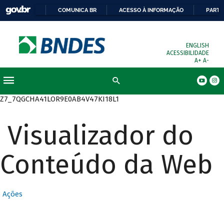
COMUNICA BR
ACESSO À INFORMAÇÃO
PARTI
ENGLISH
ACESSIBILIDADE
A+
A-
Busca
Z7_7QGCHA41LOR9E0AB4V47KI18L1
Visualizador do
Conteúdo da Web
Ações