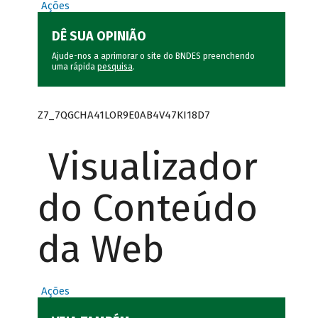
Ações
DÊ SUA OPINIÃO
Ajude-nos a aprimorar o site do BNDES preenchendo
uma rápida
pesquisa
.
Z7_7QGCHA41LOR9E0AB4V47KI18D7
Visualizador
do Conteúdo
da Web
Ações