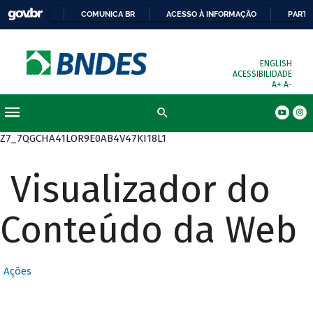
COMUNICA BR
ACESSO À INFORMAÇÃO
PARTI
ENGLISH
ACESSIBILIDADE
A+
A-
Busca
Z7_7QGCHA41LOR9E0AB4V47KI18L1
Visualizador do
Conteúdo da Web
Ações