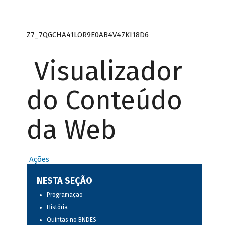
Z7_7QGCHA41LOR9E0AB4V47KI18D6
Visualizador
do Conteúdo
da Web
Ações
NESTA SEÇÃO
Programação
História
Quintas no BNDES