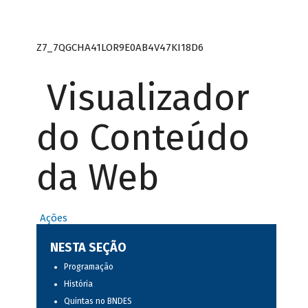
Z7_7QGCHA41LOR9E0AB4V47KI18D6
Visualizador
do Conteúdo
da Web
Ações
NESTA SEÇÃO
Programação
História
Quintas no BNDES