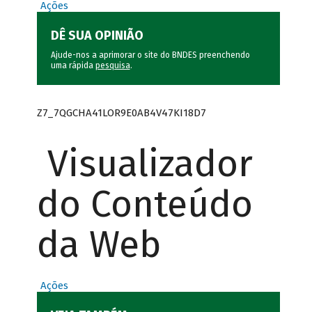
Ações
DÊ SUA OPINIÃO
Ajude-nos a aprimorar o site do BNDES preenchendo
uma rápida
pesquisa
.
Z7_7QGCHA41LOR9E0AB4V47KI18D7
Visualizador
do Conteúdo
da Web
Ações