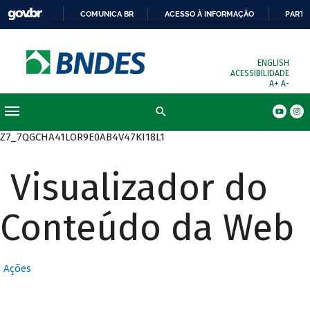
COMUNICA BR
ACESSO À INFORMAÇÃO
PARTI
ENGLISH
ACESSIBILIDADE
A+
A-
Busca
Z7_7QGCHA41LOR9E0AB4V47KI18L1
Visualizador do
Conteúdo da Web
Ações