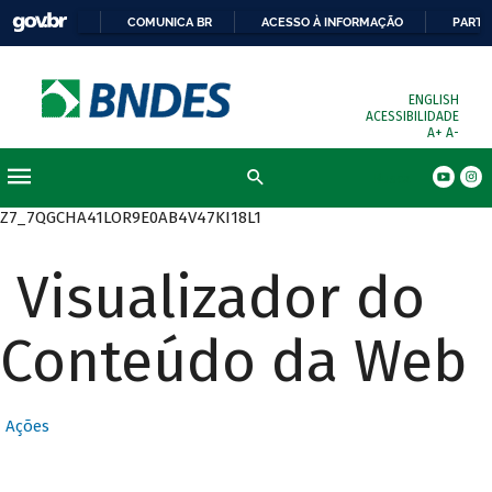
COMUNICA BR
ACESSO À INFORMAÇÃO
PARTI
ENGLISH
ACESSIBILIDADE
A+
A-
Busca
Z7_7QGCHA41LOR9E0AB4V47KI18L1
Visualizador do
Conteúdo da Web
Ações