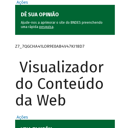
Ações
DÊ SUA OPINIÃO
Ajude-nos a aprimorar o site do BNDES preenchendo
uma rápida
pesquisa
.
Z7_7QGCHA41LOR9E0AB4V47KI18D7
Visualizador
do Conteúdo
da Web
Ações