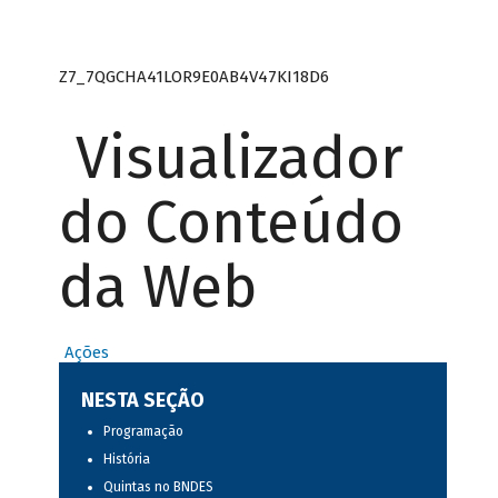
Z7_7QGCHA41LOR9E0AB4V47KI18D6
Visualizador
do Conteúdo
da Web
Ações
NESTA SEÇÃO
Programação
História
Quintas no BNDES