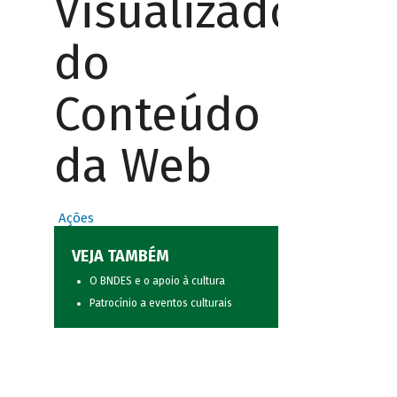
Visualizador
do
Conteúdo
da Web
Ações
VEJA TAMBÉM
O BNDES e o apoio à cultura
Patrocínio a eventos culturais