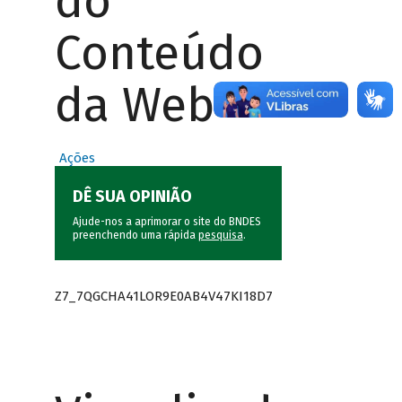
do
Conteúdo
da Web
Ações
DÊ SUA OPINIÃO
Ajude-nos a aprimorar o site do BNDES
preenchendo uma rápida
pesquisa
.
Z7_7QGCHA41LOR9E0AB4V47KI18D7