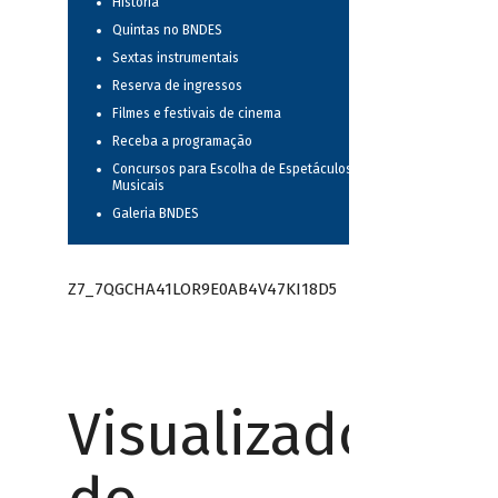
História
Quintas no BNDES
Sextas instrumentais
Reserva de ingressos
Filmes e festivais de cinema
Receba a programação
Concursos para Escolha de Espetáculos
Musicais
Galeria BNDES
Z7_7QGCHA41LOR9E0AB4V47KI18D5
Visualizador