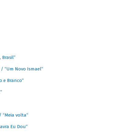
Brasil”
e / “Um Novo Ismael”
o e Branco”
”
/ “Meia volta”
avra Eu Dou”