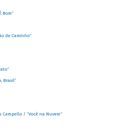
É Bom”
Chão de Caminho”
rato”
 Brasil”
os Campello / “Você na Nuvem”