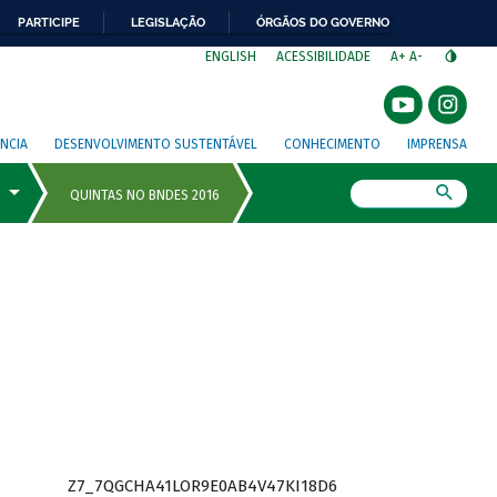
PARTICIPE
LEGISLAÇÃO
ÓRGÃOS DO GOVERNO
⁣
ENGLISH
ACESSIBILIDADE
A+
A-
NCIA
DESENVOLVIMENTO SUSTENTÁVEL
CONHECIMENTO
IMPRENSA
Busca
Z7_7QGCHA41LOR9E0AB4V47KI18D6