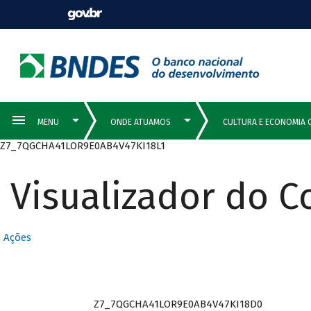
Z7_7QGCHA41LOR9E0AB4V47KI18L1
Visualizador do 
Ações
Z7_7QGCHA41LOR9E0AB4V47KI18D0