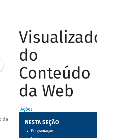
Visualizador
do
Conteúdo
da Web
Ações
o da
NESTA SEÇÃO
Programação