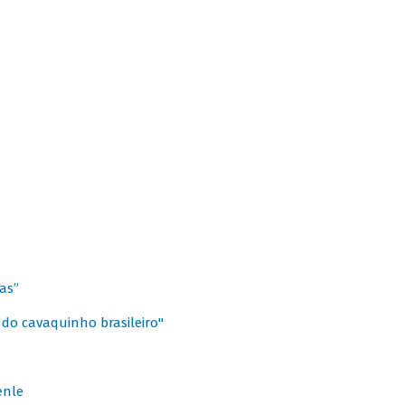
as”
 do cavaquinho brasileiro"
enle