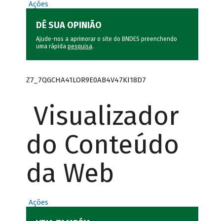
Ações
DÊ SUA OPINIÃO
Ajude-nos a aprimorar o site do BNDES preenchendo
uma rápida
pesquisa
.
Z7_7QGCHA41LOR9E0AB4V47KI18D7
Visualizador
do Conteúdo
da Web
Ações