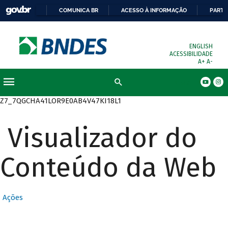
COMUNICA BR
ACESSO À INFORMAÇÃO
PARTI
ENGLISH
ACESSIBILIDADE
A+
A-
Busca
Z7_7QGCHA41LOR9E0AB4V47KI18L1
Visualizador do
Conteúdo da Web
Ações