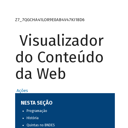
Z7_7QGCHA41LOR9E0AB4V47KI18D6
Visualizador
do Conteúdo
da Web
Ações
NESTA SEÇÃO
Programação
História
Quintas no BNDES