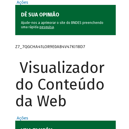
Ações
DÊ SUA OPINIÃO
Ajude-nos a aprimorar o site do BNDES preenchendo
uma rápida
pesquisa
.
Z7_7QGCHA41LOR9E0AB4V47KI18D7
Visualizador
do Conteúdo
da Web
Ações