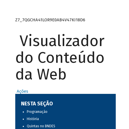
Z7_7QGCHA41LOR9E0AB4V47KI18D6
Visualizador
do Conteúdo
da Web
Ações
NESTA SEÇÃO
Programação
História
Quintas no BNDES