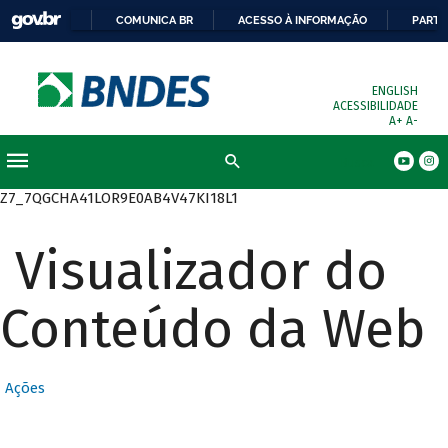
COMUNICA BR
ACESSO À INFORMAÇÃO
PARTI
ENGLISH
ACESSIBILIDADE
A+
A-
Busca
Z7_7QGCHA41LOR9E0AB4V47KI18L1
Visualizador do
Conteúdo da Web
Ações