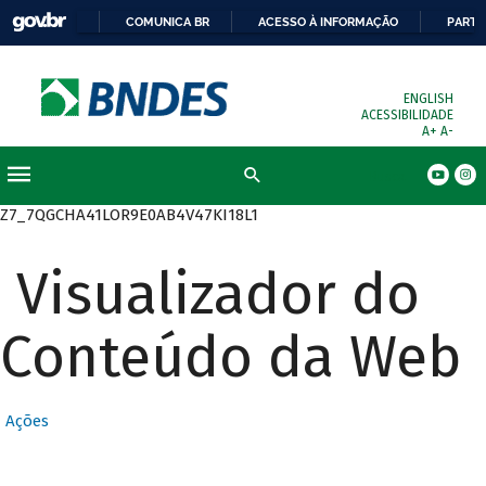
COMUNICA BR
ACESSO À INFORMAÇÃO
PARTI
ENGLISH
ACESSIBILIDADE
A+
A-
Busca
Z7_7QGCHA41LOR9E0AB4V47KI18L1
Visualizador do
Conteúdo da Web
Ações