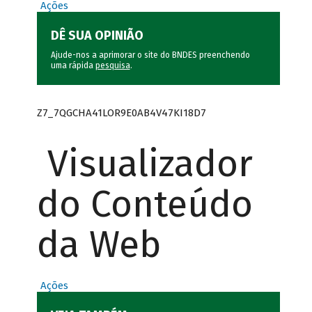
Ações
DÊ SUA OPINIÃO
Ajude-nos a aprimorar o site do BNDES preenchendo
uma rápida
pesquisa
.
Z7_7QGCHA41LOR9E0AB4V47KI18D7
Visualizador
do Conteúdo
da Web
Ações