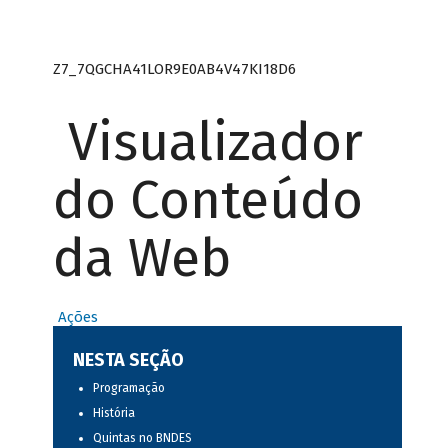
Z7_7QGCHA41LOR9E0AB4V47KI18D6
Visualizador
do Conteúdo
da Web
Ações
NESTA SEÇÃO
Programação
História
Quintas no BNDES