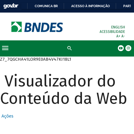
COMUNICA BR
ACESSO À INFORMAÇÃO
PARTI
ENGLISH
ACESSIBILIDADE
A+
A-
Busca
Z7_7QGCHA41LOR9E0AB4V47KI18L1
Visualizador do
Conteúdo da Web
Ações