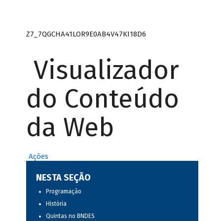
Z7_7QGCHA41LOR9E0AB4V47KI18D6
Visualizador
do Conteúdo
da Web
Ações
NESTA SEÇÃO
Programação
História
Quintas no BNDES