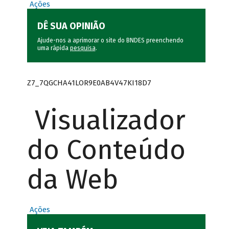
Ações
DÊ SUA OPINIÃO
Ajude-nos a aprimorar o site do BNDES preenchendo
uma rápida
pesquisa
.
Z7_7QGCHA41LOR9E0AB4V47KI18D7
Visualizador
do Conteúdo
da Web
Ações