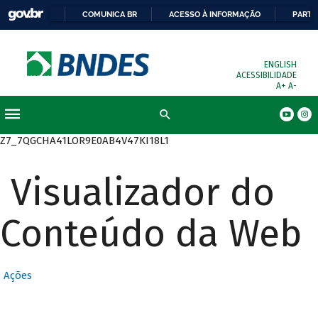
COMUNICA BR
ACESSO À INFORMAÇÃO
PARTI
ENGLISH
ACESSIBILIDADE
A+
A-
Busca
Z7_7QGCHA41LOR9E0AB4V47KI18L1
Visualizador do
Conteúdo da Web
Ações