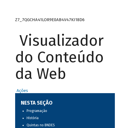
Z7_7QGCHA41LOR9E0AB4V47KI18D6
Visualizador
do Conteúdo
da Web
Ações
NESTA SEÇÃO
Programação
História
Quintas no BNDES