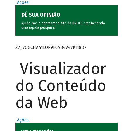
Ações
DÊ SUA OPINIÃO
Ajude-nos a aprimorar o site do BNDES preenchendo
uma rápida
pesquisa
.
Z7_7QGCHA41LOR9E0AB4V47KI18D7
Visualizador
do Conteúdo
da Web
Ações