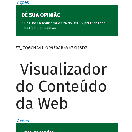
Ações
DÊ SUA OPINIÃO
Ajude-nos a aprimorar o site do BNDES preenchendo
uma rápida
pesquisa
.
Z7_7QGCHA41LOR9E0AB4V47KI18D7
Visualizador
do Conteúdo
da Web
Ações