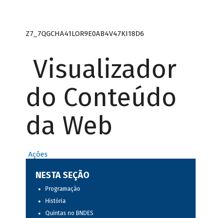
Z7_7QGCHA41LOR9E0AB4V47KI18D6
Visualizador
do Conteúdo
da Web
Ações
NESTA SEÇÃO
Programação
História
Quintas no BNDES