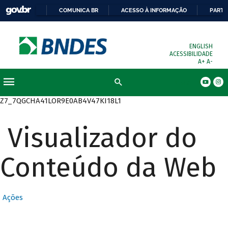
COMUNICA BR
ACESSO À INFORMAÇÃO
PARTI
ENGLISH
ACESSIBILIDADE
A+
A-
Busca
Z7_7QGCHA41LOR9E0AB4V47KI18L1
Visualizador do
Conteúdo da Web
Ações