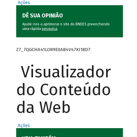
Ações
DÊ SUA OPINIÃO
Ajude-nos a aprimorar o site do BNDES preenchendo
uma rápida
pesquisa
.
Z7_7QGCHA41LOR9E0AB4V47KI18D7
Visualizador
do Conteúdo
da Web
Ações