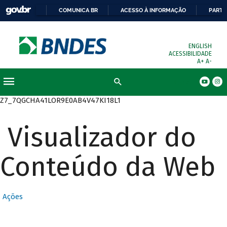
COMUNICA BR
ACESSO À INFORMAÇÃO
PARTI
ENGLISH
ACESSIBILIDADE
A+
A-
Busca
Z7_7QGCHA41LOR9E0AB4V47KI18L1
Visualizador do
Conteúdo da Web
Ações