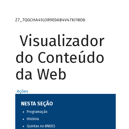
Z7_7QGCHA41LOR9E0AB4V47KI18D6
Visualizador
do Conteúdo
da Web
Ações
NESTA SEÇÃO
Programação
História
Quintas no BNDES