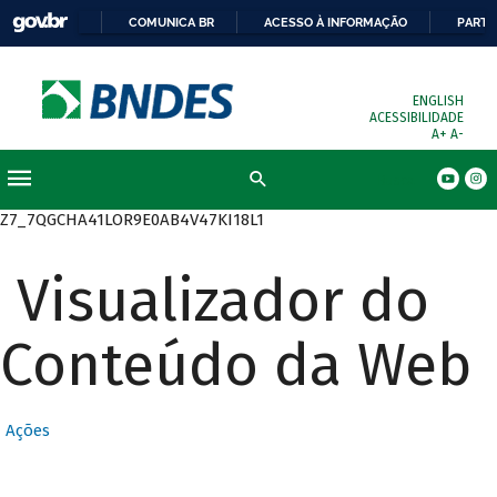
COMUNICA BR
ACESSO À INFORMAÇÃO
PARTI
ENGLISH
ACESSIBILIDADE
A+
A-
Busca
Z7_7QGCHA41LOR9E0AB4V47KI18L1
Visualizador do
Conteúdo da Web
Ações