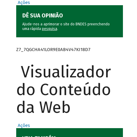
Ações
DÊ SUA OPINIÃO
Ajude-nos a aprimorar o site do BNDES preenchendo
uma rápida
pesquisa
.
Z7_7QGCHA41LOR9E0AB4V47KI18D7
Visualizador
do Conteúdo
da Web
Ações