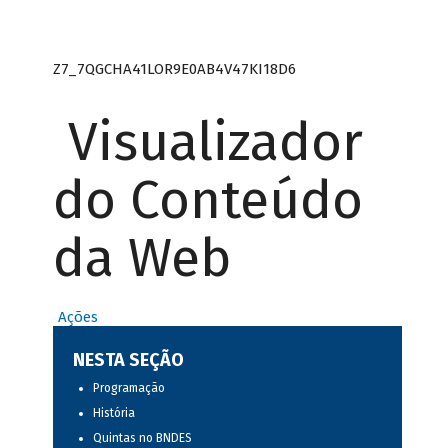
Z7_7QGCHA41LOR9E0AB4V47KI18D6
Visualizador
do Conteúdo
da Web
Ações
NESTA SEÇÃO
Programação
História
Quintas no BNDES