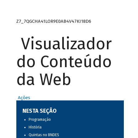
Z7_7QGCHA41LOR9E0AB4V47KI18D6
Visualizador
do Conteúdo
da Web
Ações
NESTA SEÇÃO
Programação
História
Quintas no BNDES