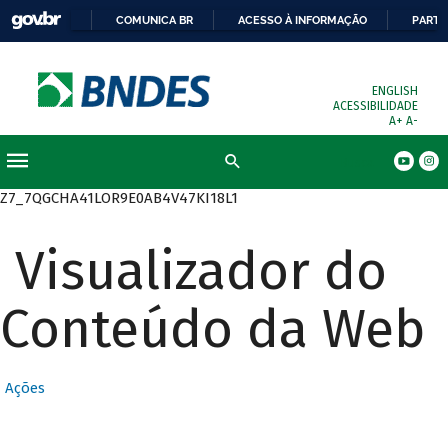
COMUNICA BR
ACESSO À INFORMAÇÃO
PARTI
ENGLISH
ACESSIBILIDADE
A+
A-
Busca
Z7_7QGCHA41LOR9E0AB4V47KI18L1
Visualizador do
Conteúdo da Web
Ações