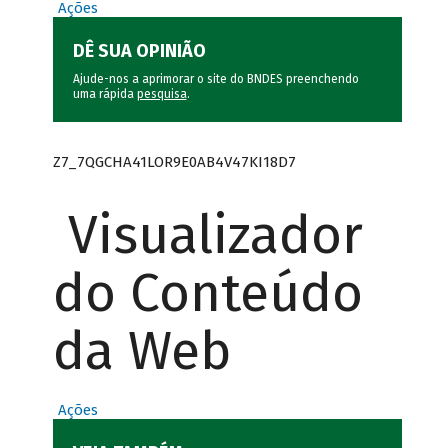
Ações
DÊ SUA OPINIÃO
Ajude-nos a aprimorar o site do BNDES preenchendo
uma rápida
pesquisa
.
Z7_7QGCHA41LOR9E0AB4V47KI18D7
Visualizador
do Conteúdo
da Web
Ações