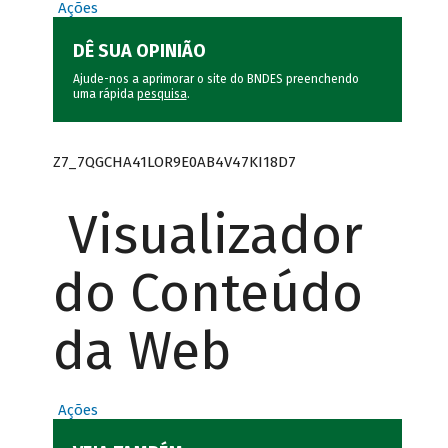
Ações
DÊ SUA OPINIÃO
Ajude-nos a aprimorar o site do BNDES preenchendo
uma rápida
pesquisa
.
Z7_7QGCHA41LOR9E0AB4V47KI18D7
Visualizador
do Conteúdo
da Web
Ações