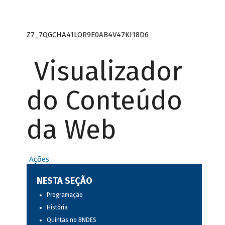
Z7_7QGCHA41LOR9E0AB4V47KI18D6
Visualizador
do Conteúdo
da Web
Ações
NESTA SEÇÃO
Programação
História
Quintas no BNDES