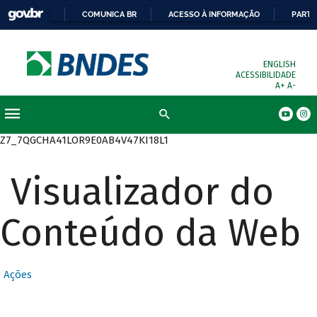
COMUNICA BR
ACESSO À INFORMAÇÃO
PARTI
ENGLISH
ACESSIBILIDADE
A+
A-
Busca
Z7_7QGCHA41LOR9E0AB4V47KI18L1
Visualizador do
Conteúdo da Web
Ações