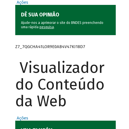
Ações
DÊ SUA OPINIÃO
Ajude-nos a aprimorar o site do BNDES preenchendo
uma rápida
pesquisa
.
Z7_7QGCHA41LOR9E0AB4V47KI18D7
Visualizador
do Conteúdo
da Web
Ações