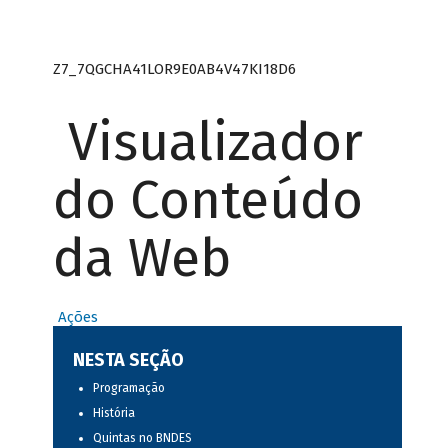
Z7_7QGCHA41LOR9E0AB4V47KI18D6
Visualizador
do Conteúdo
da Web
Ações
NESTA SEÇÃO
Programação
História
Quintas no BNDES