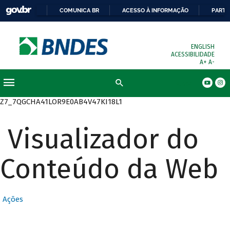
COMUNICA BR
ACESSO À INFORMAÇÃO
PARTI
ENGLISH
ACESSIBILIDADE
A+
A-
Busca
Z7_7QGCHA41LOR9E0AB4V47KI18L1
Visualizador do
Conteúdo da Web
Ações