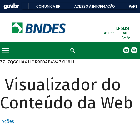
COMUNICA BR
ACESSO À INFORMAÇÃO
PARTI
ENGLISH
ACESSIBILIDADE
A+
A-
Busca
Z7_7QGCHA41LOR9E0AB4V47KI18L1
Visualizador do
Conteúdo da Web
Ações