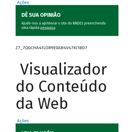
Ações
DÊ SUA OPINIÃO
Ajude-nos a aprimorar o site do BNDES preenchendo
uma rápida
pesquisa
.
Z7_7QGCHA41LOR9E0AB4V47KI18D7
Visualizador
do Conteúdo
da Web
Ações