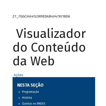
Z7_7QGCHA41LOR9E0AB4V47KI18D6
Visualizador
do Conteúdo
da Web
Ações
NESTA SEÇÃO
Programação
História
Quintas no BNDES